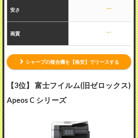
安さ
画質
シャープの複合機を【格安】でリースする
【3位】 富士フイルム(旧ゼロックス)
Apeos C シリーズ