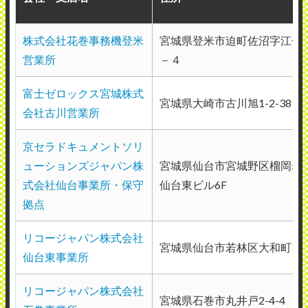
（業種：小売業）
株式会社花巻事務機登米
宮城県登米市迫町佐沼字江合
2026年6月22日投稿
営業所
－４
富士ゼロックス宮城株式
宮城県大崎市古川旭1-2-38
会社古川営業所
京セラドキュメントソリ
リコージャパン株式会社仙台五橋事業所
ューションズジャパン株
宮城県仙台市宮城野区榴岡5-1
（宮城支社）
式会社仙台事業所・保守
仙台東ビル6F
使用メーカー：リコー
拠点
地域：宮城県仙台市
リコージャパン株式会社
直接の連絡ではなく、担当部署経由だが割
宮城県仙台市若林区大和町3-15
仙台東事業所
と早めの対応をしてくれて助かっている。
仕方がない部分であるが、担当者によって
リコージャパン株式会社
宮城県石巻市丸井戸2-4-4
対応の善し悪しがある。 カウンター計測で