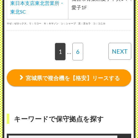
東日本支店東北営業所・
愛子1F
東北SC
※ゼ：ゼロックス、リ：リコー キ：キヤノン シ：シャープ 京：京セラ コ：コニカ
NEXT
1
…
6
宮城県で複合機を【格安】リースする
キーワードで保守拠点を探す