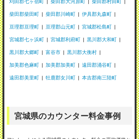
刈田郡七ヶ宿町
柴田郡大河原町
柴田郡村田町
使用メーカー：リコー
柴田郡柴田町
柴田郡川崎町
伊具郡丸森町
地域：宮城県仙台市
亘理郡亘理町
亘理郡山元町
宮城郡松島町
複合機の調子が悪くなり問い合わせをした
宮城郡七ヶ浜町
宮城郡利府町
黒川郡大和町
ところ、ご連絡から約30分という迅速な対
応で会社まで駆けつけてくださり、メンテ
黒川郡大郷町
富谷市
黒川郡大衡村
ナンスを実施していただきました。 おかげ
加美郡色麻町
加美郡加美町
遠田郡涌谷町
さまで業務への影響も最小限に抑えられ、
遠田郡美里町
牡鹿郡女川町
本吉郡南三陸町
大変助かりました。
（業種：書店）
2026年7月25日投稿
宮城県のカウンター料金事例