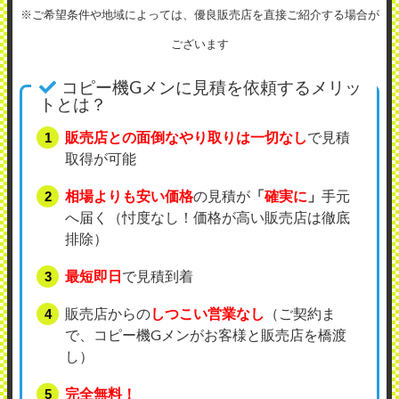
※ご希望条件や地域によっては、優良販売店を直接ご紹介する場合が
ございます
コピー機Gメンに見積を依頼するメリッ
トとは？
販売店との面倒なやり取りは一切なし
で見積
取得が可能
相場よりも安い価格
の見積が
「
確実に
」
手元
へ届く（忖度なし！価格が高い販売店は徹底
排除）
最短即日
で見積到着
販売店からの
しつこい営業なし
（ご契約ま
で、コピー機Gメンがお客様と販売店を橋渡
し）
完全無料！