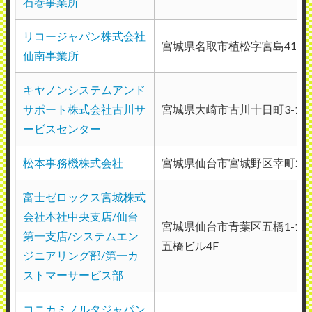
石巻事業所
たまに来訪があるが、担当者が無愛想。 月
リコージャパン株式会社
に一度程度の定期訪問がある。
宮城県名取市植松字宮島41-1 F
仙南事業所
（業種：病院）
キヤノンシステムアンド
2026年5月15日投稿
サポート株式会社古川サ
宮城県大崎市古川十日町3-16
ービスセンター
松本事務機株式会社
宮城県仙台市宮城野区幸町2-11
富士ゼロックス宮城株式
会社本社中央支店/仙台
宮城県仙台市青葉区五橋1-1-
第一支店/システムエン
五橋ビル4F
ジニアリング部/第一カ
ストマーサービス部
コニカミノルタジャパン