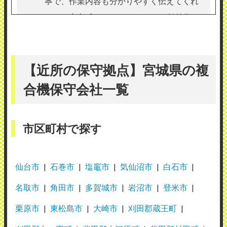
寧で、作業内容も分かりやすく伝えてくれ
るので安心感があります。 ただ、繁忙期な
のか、まれに来社まで少し時間がかかるこ
とがあります。 定期メンテナンスは必要な
点をしっかりチェックしてくれており、ト
【近所の保守拠点】宮城県の複
ラブルの予防につながっていると感じてい
合機保守会社一覧
ます。
（業種：IT）
市区町村で探す
2026年7月25日投稿
仙台市
石巻市
塩竈市
気仙沼市
白石市
名取市
角田市
多賀城市
岩沼市
登米市
栗原市
東松島市
大崎市
刈田郡蔵王町
リコージャパン株式会社仙台五橋事業所
（宮城支社）