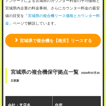
アンケートによる宮城県のカウンター料金の平均価格と
リコージャパン株式会社石巻事業所
宮城県内企業の料金事例、さらにカウンター料金の最安
使用メーカー：リコー
値の目安を「
宮城県の複合機リース価格とカウンター料
地域：宮城県石巻市
金
」ページで解説しています。
代表窓口や担当者直通のスマホに連絡する
と、当日中に来社していただきとても迅速
宮城県で複合機を【格安】リースする
な対応です。 今まで5～6年利用しています
が、基本的には1～2時間以内に作業が完了
するので満足しています。 特殊な作業の時
は本部スタッフとリモートで繋いで作業し
宮城県の複合機保守拠点一覧
2026年07月25
ていただくこともあります。 定期メンテナ
日更新
ンスは特にありませんが、複合機側から部
品や消耗品等の利用を検知し、最適なタイ
ミングで自動でメンテナンス品やトナー等
会社・支店名
住所
の消耗品が送付されてきます。