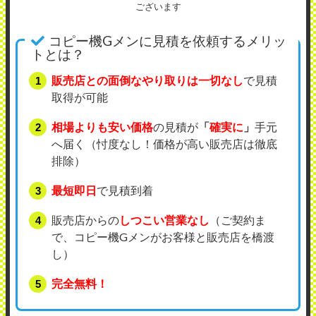
ございます
コピー機Gメンに見積を依頼するメリッ
トとは？
販売店との面倒なやり取りは一切なし
で見積
取得が可能
相場よりも安い価格
の見積が
「
確実に
」
手元
へ届く（忖度なし！価格が高い販売店は徹底
排除）
最短即日
で見積到着
販売店からの
しつこい営業なし
（ご契約ま
で、コピー機Gメンがお客様と販売店を橋渡
し）
完全無料！