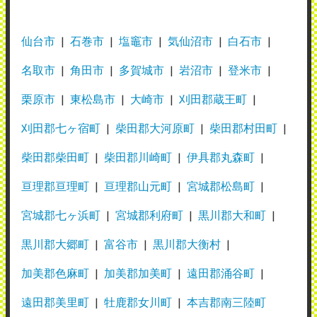
仙台市
石巻市
塩竈市
気仙沼市
白石市
名取市
角田市
多賀城市
岩沼市
登米市
栗原市
東松島市
大崎市
刈田郡蔵王町
刈田郡七ヶ宿町
柴田郡大河原町
柴田郡村田町
柴田郡柴田町
柴田郡川崎町
伊具郡丸森町
亘理郡亘理町
亘理郡山元町
宮城郡松島町
宮城郡七ヶ浜町
宮城郡利府町
黒川郡大和町
黒川郡大郷町
富谷市
黒川郡大衡村
加美郡色麻町
加美郡加美町
遠田郡涌谷町
遠田郡美里町
牡鹿郡女川町
本吉郡南三陸町