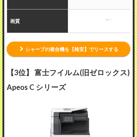
画質
シャープの複合機を【格安】でリースする
【3位】 富士フイルム(旧ゼロックス)
Apeos C シリーズ