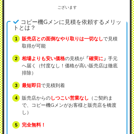
ございます
コピー機Gメンに見積を依頼するメリッ
トとは？
販売店との面倒なやり取りは一切なし
で見積
取得が可能
相場よりも安い価格
の見積が
「
確実に
」
手元
へ届く（忖度なし！価格が高い販売店は徹底
排除）
最短即日
で見積到着
販売店からの
しつこい営業なし
（ご契約ま
で、コピー機Gメンがお客様と販売店を橋渡
し）
完全無料！