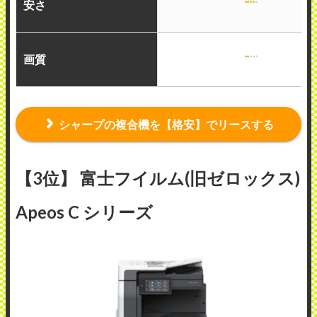
安さ
画質
シャープの複合機を【格安】でリースする
【3位】 富士フイルム(旧ゼロックス)
Apeos C シリーズ