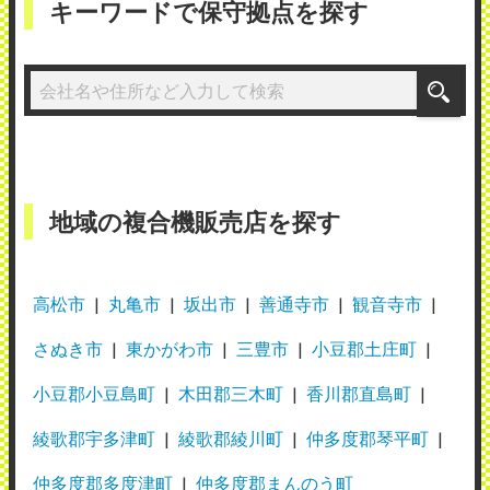
キーワードで保守拠点を探す
地域の複合機販売店を探す
高松市
丸亀市
坂出市
善通寺市
観音寺市
さぬき市
東かがわ市
三豊市
小豆郡土庄町
小豆郡小豆島町
木田郡三木町
香川郡直島町
綾歌郡宇多津町
綾歌郡綾川町
仲多度郡琴平町
仲多度郡多度津町
仲多度郡まんのう町