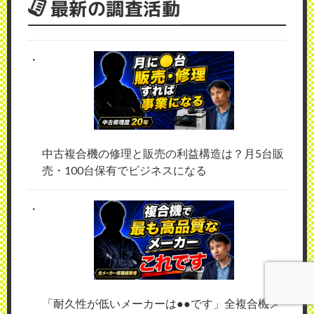
最新の調査活動
中古複合機の修理と販売の利益構造は？月5台販
売・100台保有でビジネスになる
「耐久性が低いメーカーは●●です」全複合機メ