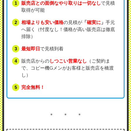
販売店との面倒なやり取りは一切なし
で見積
取得が可能
相場よりも安い価格
の見積が
「
確実に
」
手元
へ届く（忖度なし！価格が高い販売店は徹底
排除）
最短即日
で見積到着
販売店からの
しつこい営業なし
（ご契約ま
で、コピー機Gメンがお客様と販売店を橋渡
し）
完全無料！
＊ ＊ ＊