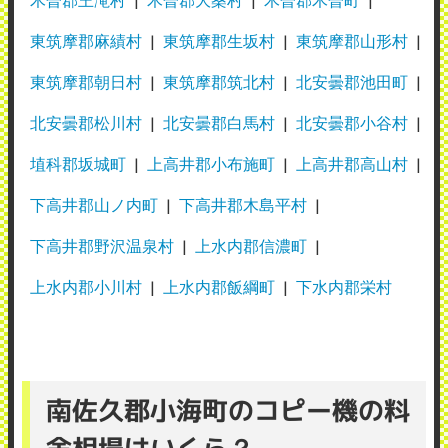
東筑摩郡麻績村
東筑摩郡生坂村
東筑摩郡山形村
東筑摩郡朝日村
東筑摩郡筑北村
北安曇郡池田町
北安曇郡松川村
北安曇郡白馬村
北安曇郡小谷村
埴科郡坂城町
上高井郡小布施町
上高井郡高山村
下高井郡山ノ内町
下高井郡木島平村
下高井郡野沢温泉村
上水内郡信濃町
上水内郡小川村
上水内郡飯綱町
下水内郡栄村
南佐久郡小海町のコピー機の料
金相場はいくら？