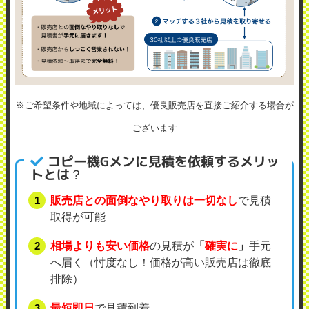
※ご希望条件や地域によっては、優良販売店を直接ご紹介する場合が
ございます
コピー機Gメンに見積を依頼するメリッ
トとは？
販売店との面倒なやり取りは一切なし
で見積
取得が可能
相場よりも安い価格
の見積が
「
確実に
」
手元
へ届く（忖度なし！価格が高い販売店は徹底
排除）
最短即日
で見積到着