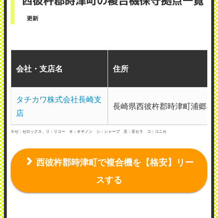
西彼杵郡時津町の複合機保守拠点一覧
更新
会社・支店名
住所
タチカワ株式会社長崎支
長崎県西彼杵郡時津町浦郷301-
店
※ゼ：ゼロックス、リ：リコー キ：キヤノン シ：シャープ 京：京セラ コ：コニカ
西彼杵郡時津町で複合機を【格安】リー
スする