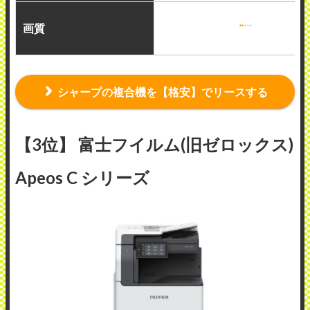
画質
シャープの複合機を【格安】でリースする
【3位】 富士フイルム(旧ゼロックス)
Apeos C シリーズ