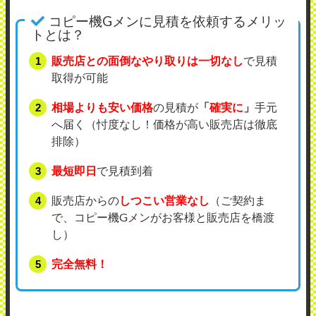
コピー機Gメンに見積を依頼するメリッ
トとは？
販売店との面倒なやり取りは一切なし
で見積
取得が可能
相場よりも安い価格
の見積が
「
確実に
」
手元
へ届く（忖度なし！価格が高い販売店は徹底
排除）
最短即日
で見積到着
販売店からの
しつこい営業なし
（ご契約ま
で、コピー機Gメンがお客様と販売店を橋渡
し）
完全無料！