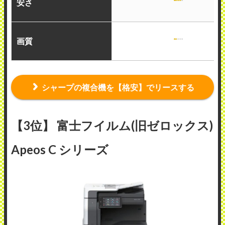
安さ
画質
シャープの複合機を【格安】でリースする
【3位】 富士フイルム(旧ゼロックス)
Apeos C シリーズ