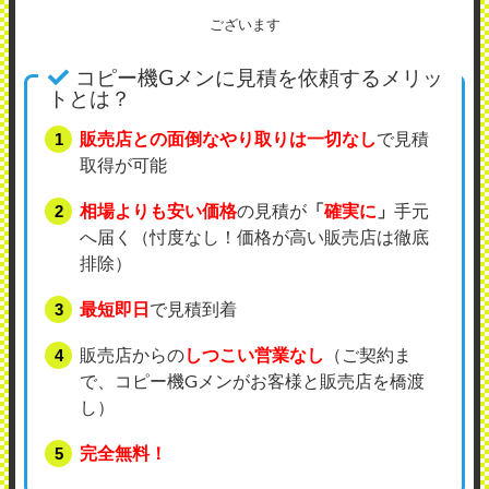
ございます
コピー機Gメンに見積を依頼するメリッ
トとは？
販売店との面倒なやり取りは一切なし
で見積
取得が可能
相場よりも安い価格
の見積が
「
確実に
」
手元
へ届く（忖度なし！価格が高い販売店は徹底
排除）
最短即日
で見積到着
販売店からの
しつこい営業なし
（ご契約ま
で、コピー機Gメンがお客様と販売店を橋渡
し）
完全無料！