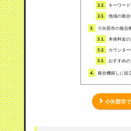
キーワード
2.2.
地域の複合
2.3.
小矢部市の複合
3.
本体料金の
3.1.
カウンター
3.2.
おすすめの
3.3.
複合機探しに役
4.
小矢部市