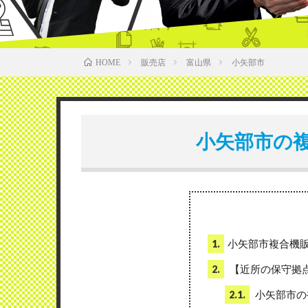
販売店
富山県
小矢部市
HOME
小矢部市の
小矢部市複合機
1.
【近所の保守拠
2.
小矢部市の
2.1.