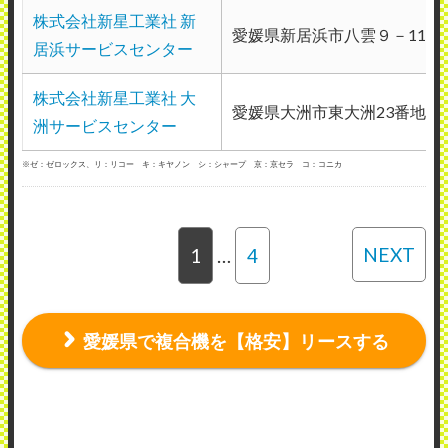
株式会社新星工業社 新
愛媛県新居浜市八雲９－114
居浜サービスセンター
株式会社新星工業社 大
愛媛県大洲市東大洲23番地
洲サービスセンター
※ゼ：ゼロックス、リ：リコー キ：キヤノン シ：シャープ 京：京セラ コ：コニカ
NEXT
1
…
4
愛媛県で複合機を【格安】リースする