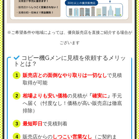
※ご希望条件や地域によっては、優良販売店を直接ご紹介する場合が
ございます
コピー機Gメンに見積を依頼するメリッ
トとは？
販売店との面倒なやり取りは一切なし
で見積
取得が可能
相場よりも安い価格
の見積が
「
確実に
」
手元
へ届く（忖度なし！価格が高い販売店は徹底
排除）
最短即日
で見積到着
販売店からの
しつこい営業なし
（ご契約ま