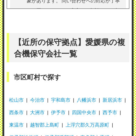
象があります。 問い合わせへの対応が丁寧
で、困ったときにも安心して相談できる点
が魅力だと感じます。 一方で、繁忙期には
対応まで少し時間がかかることもあるた
め、その点が改善されるとさらに利用しや
【近所の保守拠点】愛媛県の複
すくなると思います。 今後も迅速で丁寧な
合機保守会社一覧
サービスを期待しています。
（業種：産業廃棄物処理）
市区町村で探す
2026年7月15日投稿
松山市
今治市
宇和島市
八幡浜市
新居浜市
西条市
大洲市
伊予市
四国中央市
西予市
東温市
越智郡上島町
上浮穴郡久万高原町
キヤノンマーケティングジャパン株式会社
松山営業所