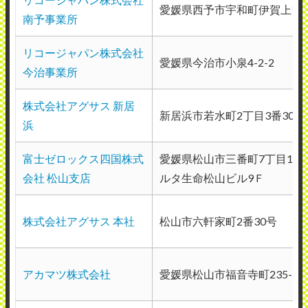
愛媛県西予市宇和町伊賀上1645
南予事業所
2025年8月18日投稿
リコージャパン株式会社
愛媛県今治市小泉4-2-2
今治事業所
株式会社アグサス 新居
新居浜市若水町2丁目3番30号
浜
株式会社アグサス 本社
使用メーカー：コニカミノルタ
富士ゼロックス四国株式
愛媛県松山市三番町7丁目1-21
地域：愛媛県松山市
会社 松山支店
ルタ生命松山ビル9Ｆ
プリンターの使用頻度が多いため、トナー
が詰まったり、印刷用紙が掠れたりなど多
株式会社アグサス 本社
松山市六軒家町2番30号
くの不具合が生じるのですが、何かあった
時にはすぐに対応してくれて、すぐに駆け
アカマツ株式会社
愛媛県松山市福音寺町235-1
つけてくれます。また、担当の人がすごく
いい人で、原因等をわかりやすく説明して