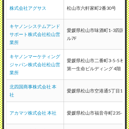
株式会社アグサス
くれるのもありがたいです。
松山市六軒家町2番30号
（業種：医薬品卸）
キヤノンシステムアンド
愛媛県松山市味酒町1-3四国ガ
2025年5月2日投稿
サポート株式会社松山営
ル7F
業所
キヤノンマーケティング
愛媛県松山市二番町3-5-5 松
ジャパン株式会社松山営
第一生命ビルディング 4階
業所
北四国商事株式会社 本
愛媛県松山市空港通5丁目10-
社
アカマツ株式会社 本社
愛媛県松山市福音寺町235-1