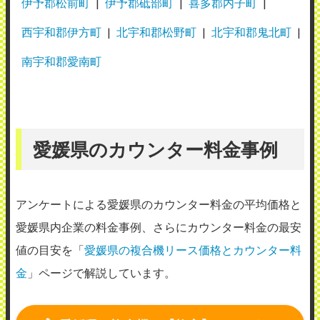
伊予郡松前町
伊予郡砥部町
喜多郡内子町
使用メーカー：キヤノン
西宇和郡伊方町
北宇和郡松野町
北宇和郡鬼北町
地域：愛媛県松山市
南宇和郡愛南町
次の日の昼には使えるようになっているイ
メージがあります。とても速いと思いま
す。 何がどう悪いのかいまいちわからない
のですが、訪問から作業終了までも速いで
愛媛県のカウンター料金事例
す。 メンテナンス頻度は自分以外が携わっ
たのを除けば5年で2度だけです。
アンケートによる愛媛県のカウンター料金の平均価格と
（業種：警備業）
愛媛県内企業の料金事例、さらにカウンター料金の最安
2026年3月22日投稿
値の目安を「
愛媛県の複合機リース価格とカウンター料
金
」ページで解説しています。