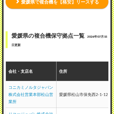
愛媛県で複合機を【格安】リースする
アカマツ株式会社 今治営業所
使用メーカー：コニカミノルタ
地域：愛媛県今治市
連絡は担当者にすぐ繋がります。到着まで
愛媛県の複合機保守拠点一覧
2026年07月15
は平均30分以内で迅速かつ丁寧な対応が助
日更新
かります。修理は30分～1時間程度で、対
応力、知識共に申し分ない。修理から買い
替えになった際は1週間程度で入れ替えを
会社・支店名
住所
行った。定期メンテナンスはないが、月一
で必ず来社がある。メーターカウンターの
コニカミノルタジャパン
チェックのみですが、故障時にコピー機自
株式会社営業本部松山営
愛媛県松山市保免西2-1-12
ら通信を行い故障を知らせる仕組みのため
業所
定期メンテナンスを必要としていない。
（業種：製造業）
リコージャパン株式会社