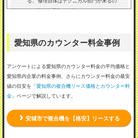
る。 修理自体はテクニカル部門が来るの
で、比較的早期に解決をしてくれる。 ま
た、電話での対応もしっかりと行ってくれ
るため、比較的、問題ないと感じる。
（業種：製造業）
愛知県のカウンター料金事例
2026年5月15日投稿
アンケートによる愛知県のカウンター料金の平均価格と
愛知県内企業の料金事例、さらにカウンター料金の最安
値の目安を「
愛知県の複合機リース価格とカウンター料
金
」ページで解説しています。
リコージャパン株式会社三河事業所
使用メーカー：リコー
安城市で複合機を【格安】リースする
地域：愛知県刈谷市
コピー機が故障した際、連絡当日中に来社
いただきとにかく対応が早かったです。 連