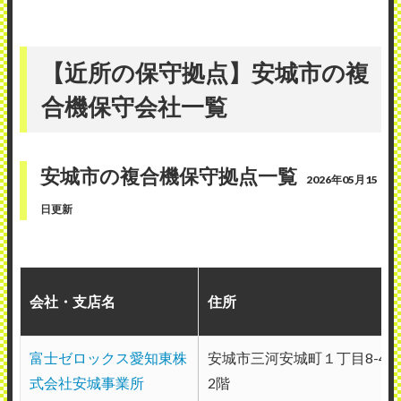
絡してから修理担当者の折り返しの連絡も
早かったです。 現在製造されていない型式
【近所の保守拠点】安城市の複
のコピー機でしたが、故障箇所の部品を最
合機保守会社一覧
寄りの部品センターから翌日までに取り寄
せていただき、連絡した翌日には修理が完
了しました。 修理後も故障した原因や箇所
安城市の複合機保守拠点一覧
2026年05月15
を詳しく教えていただき、今後の対応もし
日更新
っかりと説明していただいてとても満足し
ています。
（業種：製造業）
会社・支店名
住所
2026年5月15日投稿
富士ゼロックス愛知東株
安城市三河安城町１丁目8-4 S
式会社安城事業所
2階