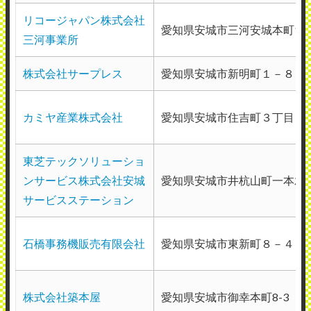
リコージャパン株式会社
愛知県安城市三河安城本町1-23
三河事業所
富士ゼロックス愛知東株式会社安城事業所
使用メーカー：富士ゼロックス
株式会社サープレス
愛知県安城市新明町１－８
地域：愛知県安城市
定期メンテナンスはもちろん、故障したと
カミヤ産業株式会社
愛知県安城市住吉町３丁目４
きは大方当日に対応してくれるため、満足
しています。 来社の際、もう少し明るく入
東芝テックソリューショ
ってきて欲しいです。入社当時、担当者さ
ンサービス株式会社安城
愛知県安城市井杭山町一本木6
んが無言で複合機を点検し始めたときは
サービスステーション
「何！この人？」とびっくりしたからで
す。
石橋事務機販売有限会社
愛知県安城市東新町８－４
（業種：製造業）
株式会社築本屋
愛知県安城市御幸本町8-3
2026年5月14日投稿