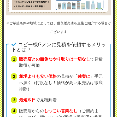
※ご希望条件や地域によっては、優良販売店を直接ご紹介する場合が
ございます
コピー機Gメンに見積を依頼するメリッ
トとは？
販売店との面倒なやり取りは一切なし
で見積
取得が可能
相場よりも安い価格
の見積が
「
確実に
」
手元
へ届く（忖度なし！価格が高い販売店は徹底
排除）
最短即日
で見積到着
販売店からの
しつこい営業なし
（ご契約ま
で、コピー機Gメンがお客様と販売店を橋渡