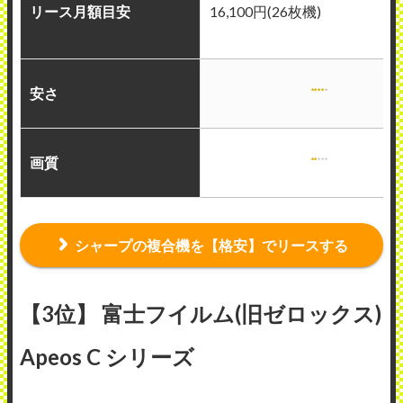
リース月額目安
16,100円(26枚機)
安さ
画質
シャープの複合機を【格安】でリースする
【3位】 富士フイルム(旧ゼロックス)
Apeos C シリーズ