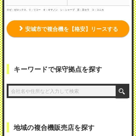
※ゼ：ゼロックス、リ：リコー キ：キヤノン シ：シャープ 京：京セラ コ：コニカ
安城市で複合機を【格安】リースする
リコージャパン株式会社三河事業所
使用メーカー：リコー
地域：愛知県刈谷市
定期メンテナンスは月に1度です。 コピー
キーワードで保守拠点を探す
機の不具合が出た場合、コピー機からの発
信ですぐに連絡があり、来社してもらえま
す。 修理の場合、担当者によって慣れた人
と初めての人の時間は差がありますが丁寧
に対応してくださいます。
（業種：サービス業）
地域の複合機販売店を探す