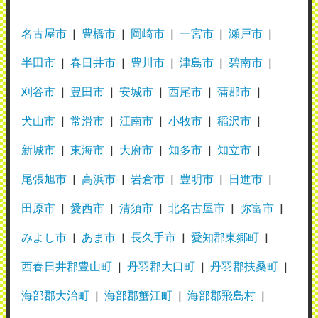
2021年9月14日投稿
名古屋市
豊橋市
岡崎市
一宮市
瀬戸市
半田市
春日井市
豊川市
津島市
碧南市
刈谷市
豊田市
安城市
西尾市
蒲郡市
犬山市
常滑市
江南市
小牧市
稲沢市
新城市
東海市
大府市
知多市
知立市
尾張旭市
高浜市
岩倉市
豊明市
日進市
田原市
愛西市
清須市
北名古屋市
弥富市
みよし市
あま市
長久手市
愛知郡東郷町
西春日井郡豊山町
丹羽郡大口町
丹羽郡扶桑町
海部郡大治町
海部郡蟹江町
海部郡飛島村