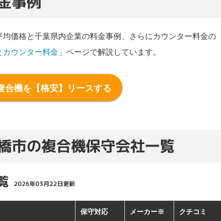
金事例
平均価格と千葉県内企業の料金事例、さらにカウンター料金の
とカウンター料金
」ページで解説しています。
ンズジャパン株式会社千葉事業所・保守拠点
複合機を【格安】リースする
だいており、日常的な使用においては大きな問題はなく、
います。 担当者の説明も比較的わかりやすく、基本的な対
、機械に不具合が発生した際、連絡してから実際の対応まで
橋市の複合機保守会社一覧
その点は改善してほしいと感じます。 また、消耗品の交換
しい案内があるとより助かると思います。
覧
2026年03月22日更新
2026年2月11日投稿
保守対応
メーカー※
クチコミ