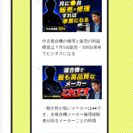
中古複合機の修理と販売の利益
構造は？月5台販売・100台保有
でビジネスになる
「耐久性が低いメーカーは●●で
す」全複合機メーカー修理経験
者が語るメーカーごとの特徴