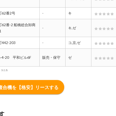
62番2号
-
キ
62番-2 船橋総合卸商
-
キ,ゼ
1
42-203
-
コ,京,ゼ
4-20 平和ビル6F
販売・保守
ゼ
：コニカ
複合機を【格安】リースする
す