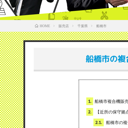
販売店
千葉県
船橋市
HOME
船橋市の複
船橋市複合機販
1.
【近所の保守拠
2.
船橋市の複
2.1.