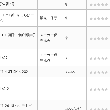
62番2号
-
キ
所
丁目1番1号 ららぽー
販売・保守
京
グ9Ｆ
1-1 朝日生命船橋湊町
メーカー保
、電話連絡はつながりやすいと思いますが、担当者からの
東
守拠点
えないと感じます。 修理時の対応は、来訪する担当者によ
較的速いと感じます。
メーカー保
29-1
キ
守拠点
-4-3TKビル202
-
キ,コ,シ
2024年4月1日投稿
62-2
-
-26-18 ハシモトビ
-
コ,シ,ム,ゼ