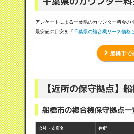
千葉県のカウンター料
アンケートによる千葉県のカウンター料金の
最安値の目安を「
千葉県の複合機リース価格
京セラドキュメントソリューショ
使用メーカー：京セラ
船橋市で
地域：千葉県香取市
定期的にメンテナンスに来ていた
安心してプリンターを利用できて
応には満足しています。 ただし
【近所の保守拠点】船
に少し時間がかかることがあり、
時期について、事前にもう少し詳
船橋市の複合機保守拠点一
（業種：協会）
会社・支店名
住所