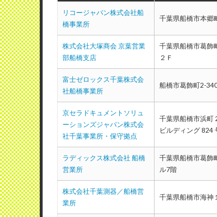
リコージャパン株式会社船
千葉県船橋市本郷町
橋事業所
株式会社大塚商会 京葉営業
千葉県船橋市葛飾町
部船橋支店
ラディックス株式会社 船橋営業所
２Ｆ
使用メーカー：シャープ
富士ゼロックス千葉株式会
船橋市葛飾町2-34
地域：千葉県浦安市
社船橋事業所
定期的にみてもらえてるので故障
京セラドキュメントソリュ
千葉県船橋市浜町 2
領が良く的確に指摘や保守をして
ーションズジャパン株式会
ビルディング 824
だけてるので不満はなく毎度頼っ
社千葉事業所・保守拠点
（業種：鉄鋼製造）
ラディックス株式会社 船橋
千葉県船橋市葛飾町
営業所
ル7階
株式会社千葉測器／船橋営
千葉県船橋市海神
業所