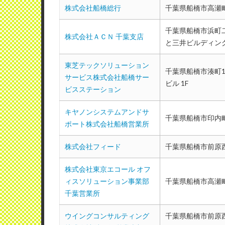
株式会社船橋総行
千葉県船橋市高瀬町
リコージャパン株式会社船橋事業
千葉県船橋市浜町二
株式会社ＡＣＮ 千葉支店
使用メーカー：リコー
と三井ビルディン
地域：千葉県船橋市
東芝テックソリューション
千葉県船橋市湊町1-
故障から来院までの対応について
サービス株式会社船橋サー
ビル 1F
ビスステーション
折り返し連絡があまり迅速とは言
って作業時間が異なりますが、比
キヤノンシステムアンドサ
千葉県船橋市印内町6
（業種：医療機関）
ポート株式会社船橋営業所
株式会社フィード
千葉県船橋市前原西1
株式会社東京エコール オフ
ィスソリューション事業部
千葉県船橋市高瀬町
千葉営業所
ウイングコンサルティング
千葉県船橋市前原西1