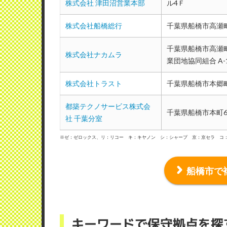
株式会社 津田沼営業本部
ル4Ｆ
株式会社船橋総行
千葉県船橋市高瀬町
千葉県船橋市高瀬町
株式会社ナカムラ
業団地協同組合 A-
株式会社トラスト
千葉県船橋市本郷町4
都築テクノサービス株式会
千葉県船橋市本町6-
社 千葉分室
※ゼ：ゼロックス、リ：リコー キ：キヤノン シ：シャープ 京：京セラ コ
船橋市で
キーワードで保守拠点を探