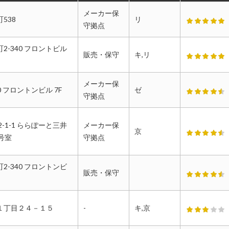
メーカー保
538
リ
守拠点
2-340 フロントビル
販売・保守
キ,リ
メーカー保
0 フロントンビル 7F
ゼ
守拠点
が少なく非常に助かってます。 担当者の方もテキパキと要
-1-1 ららぽーと三井
メーカー保
くれており、説明も親切で決め細かな対応までやっていた
京
 号室
守拠点
てます。
2-340 フロントンビ
販売・保守
2024年10月24日投稿
１丁目２４－１５
-
キ,京