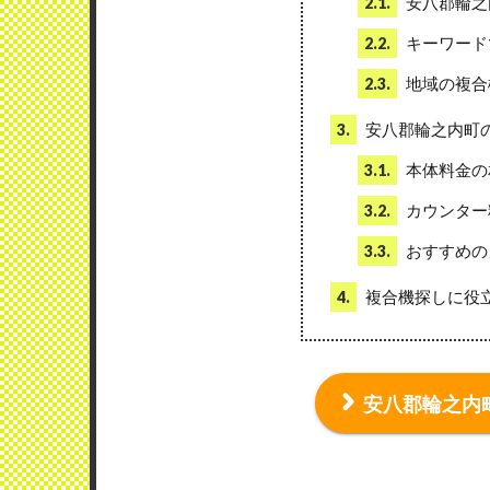
安八郡輪之
2.1.
キーワード
2.2.
地域の複合
2.3.
安八郡輪之内町
3.
本体料金の
3.1.
カウンター
3.2.
おすすめの
3.3.
複合機探しに役
4.
安八郡輪之内