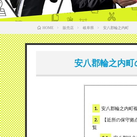
販売店
岐阜県
安八郡輪之内町
HOME
安八郡輪之内町
安八郡輪之内町
1.
【近所の保守拠
2.
覧