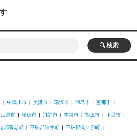
す
検索
市
中津川市
美濃市
瑞浪市
羽島市
恵那市
山県市
瑞穂市
飛騨市
本巣市
郡上市
下呂市
老郡養老町
不破郡垂井町
不破郡関ケ原町