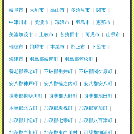
岐阜市
大垣市
高山市
多治見市
関市
中津川市
美濃市
瑞浪市
羽島市
恵那市
美濃加茂市
土岐市
各務原市
可児市
山県市
瑞穂市
飛騨市
本巣市
郡上市
下呂市
海津市
羽島郡岐南町
羽島郡笠松町
養老郡養老町
不破郡垂井町
不破郡関ケ原町
安八郡神戸町
安八郡輪之内町
安八郡安八町
揖斐郡揖斐川町
揖斐郡大野町
揖斐郡池田町
本巣郡北方町
加茂郡坂祝町
加茂郡富加町
加茂郡川辺町
加茂郡七宗町
加茂郡八百津町
加茂郡白川町
加茂郡東白川村
可児郡御嵩町