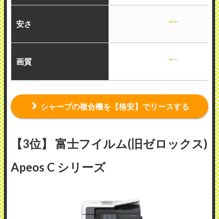
安さ
画質
シャープの複合機を【格安】でリースする
【3位】 富士フイルム(旧ゼロックス)
Apeos C シリーズ