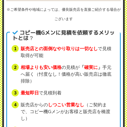
※ご希望条件や地域によっては、優良販売店を直接ご紹介する場合が
ございます
コピー機Gメンに見積を依頼するメリッ
トとは？
販売店との面倒なやり取りは一切なし
で見積
取得が可能
相場よりも安い価格
の見積が
「
確実に
」
手元
へ届く（忖度なし！価格が高い販売店は徹底
排除）
最短即日
で見積到着
販売店からの
しつこい営業なし
（ご契約ま
で、コピー機Gメンがお客様と販売店を橋渡
し）