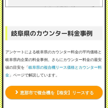
メンテナンス担当の事業所が近いため、呼
べば一時間程度で来て修理してくれるので
すが、おおよそ月に一回程度故障しますの
岐阜県のカウンター料金事例
で、
リコーのコピー機は故障の頻度が高いとい
アンケートによる岐阜県のカウンター料金の平均価格と
う印象を受けています。
岐阜県内企業の料金事例、さらにカウンター料金の最安
2019年8月11日投稿
値の目安を「
岐阜県の複合機リース価格とカウンター料
金
」ページで解説しています。
恵那市で複合機を【格安】リースする