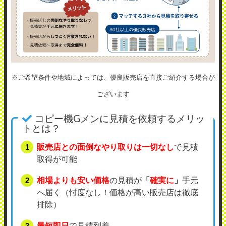
※ご希望条件や地域によっては、優良販売店を直接ご紹介する場合が
ございます
コピー機Gメンに見積を依頼するメリッ
トとは？
販売店との面倒なやり取りは一切なし
で見積
取得が可能
相場よりも安い価格
の見積が
「
確実に
」
手元
へ届く（忖度なし！価格が高い販売店は徹底
排除）
最短即日
で見積到着