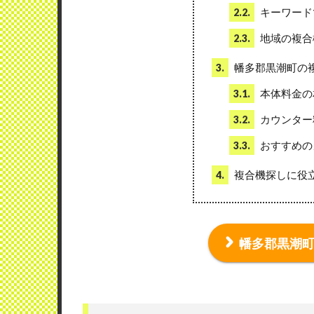
キーワード
2.2.
地域の複合
2.3.
幡多郡黒潮町の
3.
本体料金の
3.1.
カウンター
3.2.
おすすめの
3.3.
複合機探しに役
4.
幡多郡黒潮