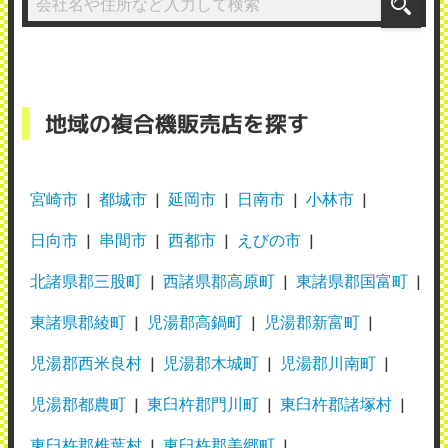
地域の複合機販売店を探す
宮崎市
都城市
延岡市
日南市
小林市
日向市
串間市
西都市
えびの市
北諸県郡三股町
西諸県郡高原町
東諸県郡国富町
東諸県郡綾町
児湯郡高鍋町
児湯郡新富町
児湯郡西米良村
児湯郡木城町
児湯郡川南町
児湯郡都農町
東臼杵郡門川町
東臼杵郡諸塚村
東臼杵郡椎葉村
東臼杵郡美郷町