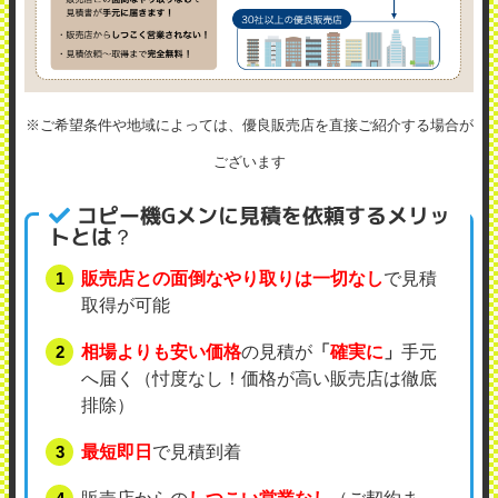
※ご希望条件や地域によっては、優良販売店を直接ご紹介する場合が
ございます
コピー機Gメンに見積を依頼するメリッ
トとは？
販売店との面倒なやり取りは一切なし
で見積
取得が可能
相場よりも安い価格
の見積が
「
確実に
」
手元
へ届く（忖度なし！価格が高い販売店は徹底
排除）
最短即日
で見積到着
販売店からの
しつこい営業なし
（ご契約ま