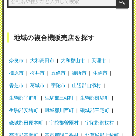
地域の複合機販売店を探す
奈良市
大和高田市
大和郡山市
天理市
橿原市
桜井市
五條市
御所市
生駒市
香芝市
葛城市
宇陀市
山辺郡山添村
生駒郡平群町
生駒郡三郷町
生駒郡斑鳩町
生駒郡安堵町
磯城郡川西町
磯城郡三宅町
磯城郡田原本町
宇陀郡曽爾村
宇陀郡御杖村
高市郡高取町
高市郡明日香村
北葛城郡上牧町