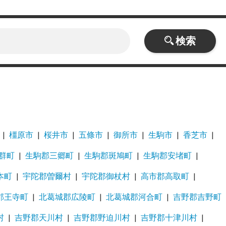
検索
橿原市
桜井市
五條市
御所市
生駒市
香芝市
群町
生駒郡三郷町
生駒郡斑鳩町
生駒郡安堵町
本町
宇陀郡曽爾村
宇陀郡御杖村
高市郡高取町
郡王寺町
北葛城郡広陵町
北葛城郡河合町
吉野郡吉野町
村
吉野郡天川村
吉野郡野迫川村
吉野郡十津川村