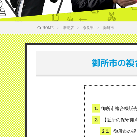
販売店
奈良県
御所市
HOME
御所市の複
御所市複合機販
1.
【近所の保守拠
2.
御所市の複
2.1.