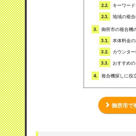
キーワード
2.2.
地域の複合
2.3.
御所市の複合機
3.
本体料金の
3.1.
カウンター
3.2.
おすすめの
3.3.
複合機探しに役
4.
御所市で