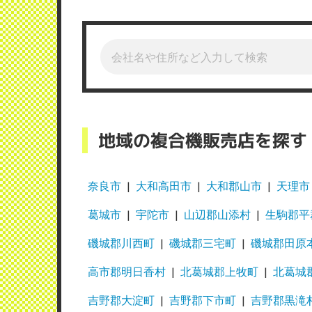
地域の複合機販売店を探す
奈良市
大和高田市
大和郡山市
天理市
葛城市
宇陀市
山辺郡山添村
生駒郡平
磯城郡川西町
磯城郡三宅町
磯城郡田原
高市郡明日香村
北葛城郡上牧町
北葛城
吉野郡大淀町
吉野郡下市町
吉野郡黒滝