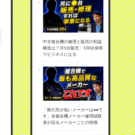
中古複合機の修理と販売の利益
構造は？月5台販売・100台保有
でビジネスになる
「耐久性が低いメーカーは●●で
す」全複合機メーカー修理経験
者が語るメーカーごとの特徴