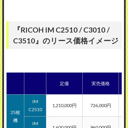
『RICOH IM C2510 / C3010 /
C3510』のリース価格イメージ
月
定価
実売価格
IM
1,210,000円
726,000円
C2510
25枚
機
IM
1,600,000円
960,000円