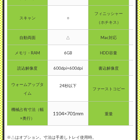
フィニッシャー
スキャン
○
（ホチキス）
自動両面
△
Mac対応
メモリ・RAM
6GB
HDD容量
読込解像度
600dpi×600dpi
書込解像度
60
ウォームアップタ
24秒以下
ファーストコピー
イム
機械占有寸法（幅
1104×701mm
重量
×奥行）
※△はオプション。寸法は手差しトレイ使用時。