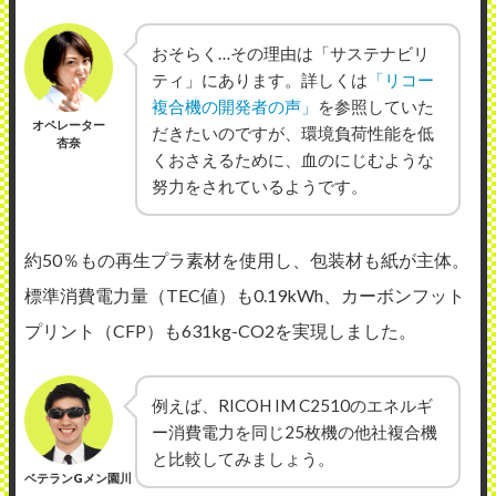
おそらく…その理由は「サステナビリ
ティ」にあります。詳しくは
「リコー
複合機の開発者の声」
を参照していた
オペレーター
だきたいのですが、環境負荷性能を低
杏奈
くおさえるために、血のにじむような
努力をされているようです。
約50％もの再生プラ素材を使用し、包装材も紙が主体。
標準消費電力量（TEC値）も0.19kWh、カーボンフット
プリント（CFP）も631kg-CO2を実現しました。
例えば、RICOH IM C2510のエネルギ
ー消費電力を同じ25枚機の他社複合機
と比較してみましょう。
ベテランGメン園川