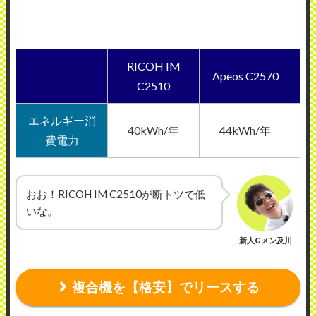
RICOH IM
Apeos C2570
biz
C2510
エネルギー消
40kWh/年
44kWh/年
費電力
おお！RICOH IM C2510が断トツで低
いな。
新人Gメン及川
複合機を【格安】でリースする