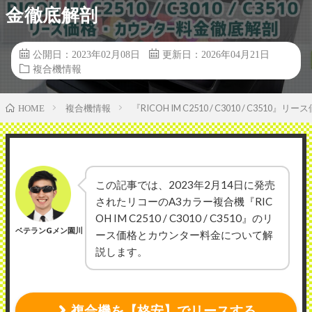
金徹底解剖
公開日：2023年02月08日
更新日：2026年04月21日
複合機情報
複合機情報
『RICOH IM C2510 / C3010 / C35
HOME
この記事では、2023年2月14日に発売
されたリコーのA3カラー複合機『RIC
OH IM C2510 / C3010 / C3510』のリ
ベテランGメン園川
ース価格とカウンター料金について解
説します。
複合機を【格安】でリースする