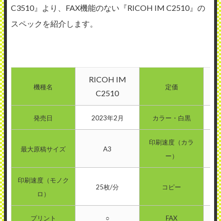
C3510』より、FAX機能のない『RICOH IM C2510』の
スペックを紹介します。
RICOH IM
1,
機種名
定価
C2510
発売日
2023年2月
カラー・白黒
印刷速度（カラ
最大原稿サイズ
A3
ー）
印刷速度（モノク
25枚/分
コピー
ロ）
プリント
○
FAX