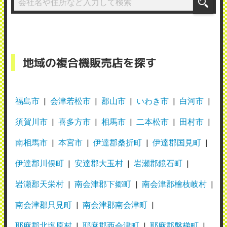
地域の複合機販売店を探す
福島市
会津若松市
郡山市
いわき市
白河市
須賀川市
喜多方市
相馬市
二本松市
田村市
南相馬市
本宮市
伊達郡桑折町
伊達郡国見町
伊達郡川俣町
安達郡大玉村
岩瀬郡鏡石町
岩瀬郡天栄村
南会津郡下郷町
南会津郡檜枝岐村
南会津郡只見町
南会津郡南会津町
耶麻郡北塩原村
耶麻郡西会津町
耶麻郡磐梯町