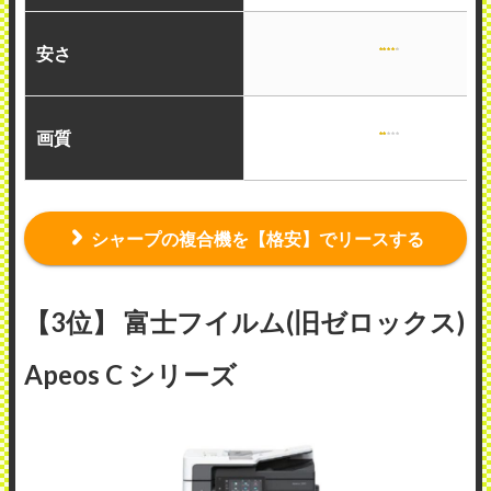
安さ
画質
シャープの複合機を【格安】でリースする
【3位】 富士フイルム(旧ゼロックス)
Apeos C シリーズ