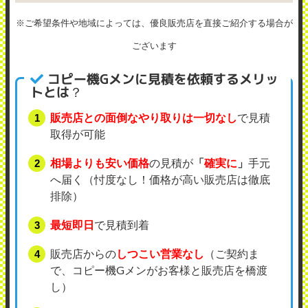
※ご希望条件や地域によっては、優良販売店を直接ご紹介する場合が
ございます
コピー機Gメンに見積を依頼するメリッ
トとは？
販売店との面倒なやり取りは一切なし
で見積
取得が可能
相場よりも安い価格
の見積が
「
確実に
」
手元
へ届く（忖度なし！価格が高い販売店は徹底
排除）
最短即日
で見積到着
販売店からの
しつこい営業なし
（ご契約ま
で、コピー機Gメンがお客様と販売店を橋渡
し）