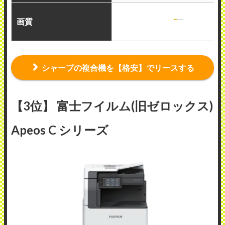
画質
シャープの複合機を【格安】でリースする
【3位】 富士フイルム(旧ゼロックス)
Apeos C シリーズ