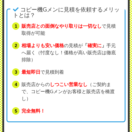
コピー機Gメンに見積を依頼するメリッ
トとは？
販売店との面倒なやり取りは一切なし
で見積
取得が可能
相場よりも安い価格
の見積が
「
確実に
」
手元
へ届く（忖度なし！価格が高い販売店は徹底
排除）
最短即日
で見積到着
販売店からの
しつこい営業なし
（ご契約ま
で、コピー機Gメンがお客様と販売店を橋渡
し）
完全無料！