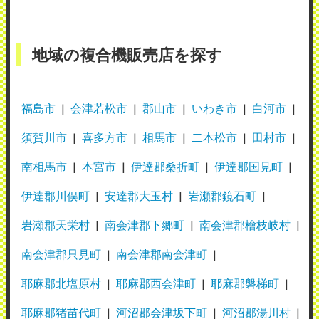
地域の複合機販売店を探す
福島市
会津若松市
郡山市
いわき市
白河市
須賀川市
喜多方市
相馬市
二本松市
田村市
南相馬市
本宮市
伊達郡桑折町
伊達郡国見町
伊達郡川俣町
安達郡大玉村
岩瀬郡鏡石町
岩瀬郡天栄村
南会津郡下郷町
南会津郡檜枝岐村
南会津郡只見町
南会津郡南会津町
耶麻郡北塩原村
耶麻郡西会津町
耶麻郡磐梯町
耶麻郡猪苗代町
河沼郡会津坂下町
河沼郡湯川村