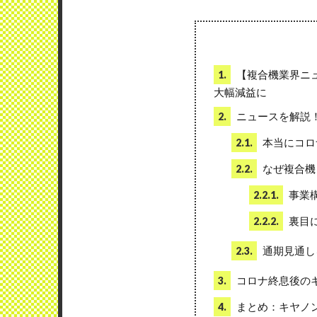
【複合機業界ニュ
1.
大幅減益に
ニュースを解説
2.
本当にコロ
2.1.
なぜ複合機
2.2.
事業
2.2.1.
裏目
2.2.2.
通期見通し
2.3.
コロナ終息後の
3.
まとめ：キヤノ
4.