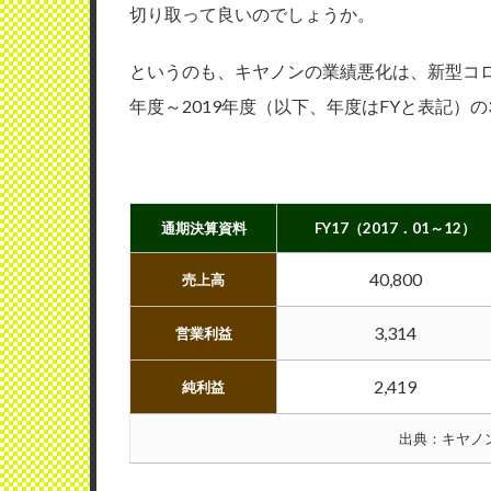
切り取って良いのでしょうか。
というのも、キヤノンの業績悪化は、新型コロ
年度～2019年度（以下、年度はFYと表記）
通期決算資料
FY17（2017．01～12）
40,800
売上高
3,314
営業利益
2,419
純利益
出典：キヤノ