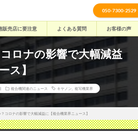
050-7300-2529
徳販売店に要注意
よくある質問
お客様の声
コロナの影響で大幅減益
ース】
日
複合機関連のニュース
キヤノン
,
複写機業界
い？コロナの影響で大幅減益に【複合機業界ニュース】