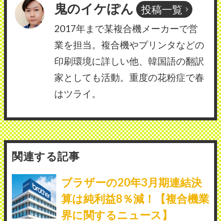
鬼のイケぽん
投稿一覧
2017年まで某複合機メーカーで営
業を担当。複合機やプリンタなどの
印刷環境に詳しい他、韓国語の翻訳
家としても活動。重度の花粉症で春
はツライ。
関連する記事
ブラザーの20年3月期連結決
算は純利益8％減！【複合機業
界に関するニュース】