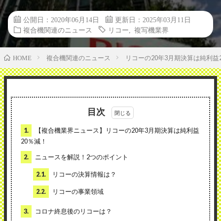
公開日：2020年06月14日
更新日：2025年03月11日
複合機関連のニュース
リコー
,
複写機業界
複合機関連のニュース
リコーの20年3月期決算は純利益
HOME
目次
1.
【複合機業界ニュース】リコーの20年3月期決算は純利益
20％減！
2.
ニュースを解説！2つのポイント
2.1.
リコーの決算情報は？
2.2.
リコーの事業領域
3.
コロナ終息後のリコーは？