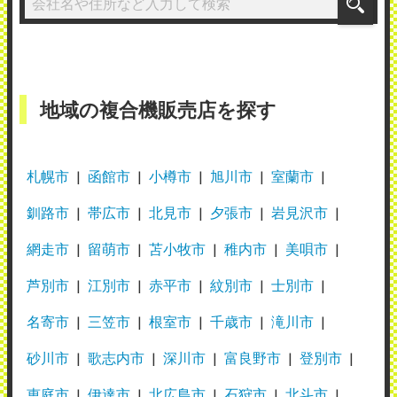
地域の複合機販売店を探す
札幌市
函館市
小樽市
旭川市
室蘭市
釧路市
帯広市
北見市
夕張市
岩見沢市
網走市
留萌市
苫小牧市
稚内市
美唄市
芦別市
江別市
赤平市
紋別市
士別市
名寄市
三笠市
根室市
千歳市
滝川市
砂川市
歌志内市
深川市
富良野市
登別市
恵庭市
伊達市
北広島市
石狩市
北斗市