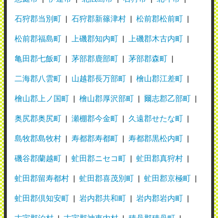
石狩郡当別町
石狩郡新篠津村
松前郡松前町
松前郡福島町
上磯郡知内町
上磯郡木古内町
亀田郡七飯町
茅部郡鹿部町
茅部郡森町
二海郡八雲町
山越郡長万部町
檜山郡江差町
檜山郡上ノ国町
檜山郡厚沢部町
爾志郡乙部町
奥尻郡奥尻町
瀬棚郡今金町
久遠郡せたな町
島牧郡島牧村
寿都郡寿都町
寿都郡黒松内町
磯谷郡蘭越町
虻田郡ニセコ町
虻田郡真狩村
虻田郡留寿都村
虻田郡喜茂別町
虻田郡京極町
虻田郡倶知安町
岩内郡共和町
岩内郡岩内町
古宇郡泊村
古宇郡神恵内村
積丹郡積丹町