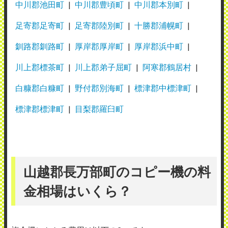
中川郡池田町
中川郡豊頃町
中川郡本別町
足寄郡足寄町
足寄郡陸別町
十勝郡浦幌町
釧路郡釧路町
厚岸郡厚岸町
厚岸郡浜中町
川上郡標茶町
川上郡弟子屈町
阿寒郡鶴居村
白糠郡白糠町
野付郡別海町
標津郡中標津町
標津郡標津町
目梨郡羅臼町
山越郡長万部町のコピー機の料
金相場はいくら？