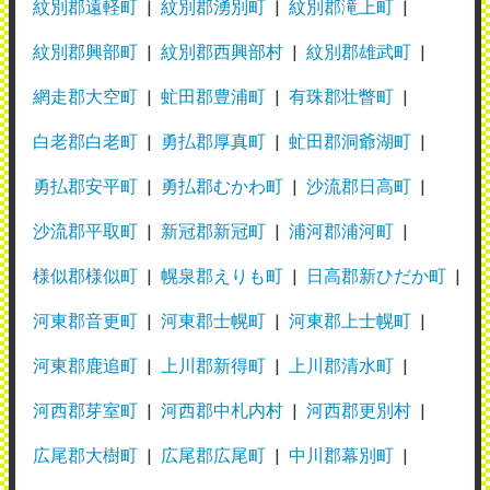
紋別郡遠軽町
紋別郡湧別町
紋別郡滝上町
紋別郡興部町
紋別郡西興部村
紋別郡雄武町
網走郡大空町
虻田郡豊浦町
有珠郡壮瞥町
白老郡白老町
勇払郡厚真町
虻田郡洞爺湖町
勇払郡安平町
勇払郡むかわ町
沙流郡日高町
沙流郡平取町
新冠郡新冠町
浦河郡浦河町
様似郡様似町
幌泉郡えりも町
日高郡新ひだか町
河東郡音更町
河東郡士幌町
河東郡上士幌町
河東郡鹿追町
上川郡新得町
上川郡清水町
河西郡芽室町
河西郡中札内村
河西郡更別村
広尾郡大樹町
広尾郡広尾町
中川郡幕別町