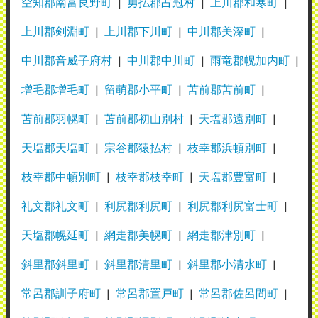
空知郡南富良野町
勇払郡占冠村
上川郡和寒町
上川郡剣淵町
上川郡下川町
中川郡美深町
中川郡音威子府村
中川郡中川町
雨竜郡幌加内町
増毛郡増毛町
留萌郡小平町
苫前郡苫前町
苫前郡羽幌町
苫前郡初山別村
天塩郡遠別町
天塩郡天塩町
宗谷郡猿払村
枝幸郡浜頓別町
枝幸郡中頓別町
枝幸郡枝幸町
天塩郡豊富町
礼文郡礼文町
利尻郡利尻町
利尻郡利尻富士町
天塩郡幌延町
網走郡美幌町
網走郡津別町
斜里郡斜里町
斜里郡清里町
斜里郡小清水町
常呂郡訓子府町
常呂郡置戸町
常呂郡佐呂間町