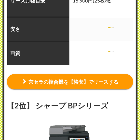
リース月額目安
15,900円(25枚機)
安さ
画質
京セラの複合機を【格安】でリースする
【2位】 シャープ BPシリーズ