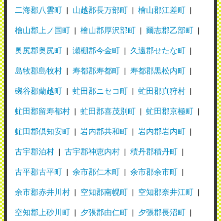
二海郡八雲町
山越郡長万部町
檜山郡江差町
檜山郡上ノ国町
檜山郡厚沢部町
爾志郡乙部町
奥尻郡奥尻町
瀬棚郡今金町
久遠郡せたな町
島牧郡島牧村
寿都郡寿都町
寿都郡黒松内町
磯谷郡蘭越町
虻田郡ニセコ町
虻田郡真狩村
虻田郡留寿都村
虻田郡喜茂別町
虻田郡京極町
虻田郡倶知安町
岩内郡共和町
岩内郡岩内町
古宇郡泊村
古宇郡神恵内村
積丹郡積丹町
古平郡古平町
余市郡仁木町
余市郡余市町
余市郡赤井川村
空知郡南幌町
空知郡奈井江町
空知郡上砂川町
夕張郡由仁町
夕張郡長沼町