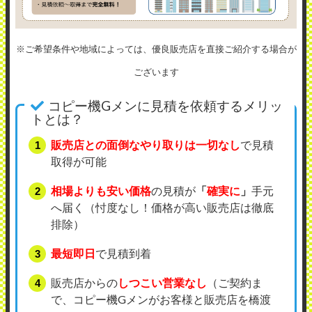
※ご希望条件や地域によっては、優良販売店を直接ご紹介する場合が
ございます
コピー機Gメンに見積を依頼するメリッ
トとは？
販売店との面倒なやり取りは一切なし
で見積
取得が可能
相場よりも安い価格
の見積が
「
確実に
」
手元
へ届く（忖度なし！価格が高い販売店は徹底
排除）
最短即日
で見積到着
販売店からの
しつこい営業なし
（ご契約ま
で、コピー機Gメンがお客様と販売店を橋渡