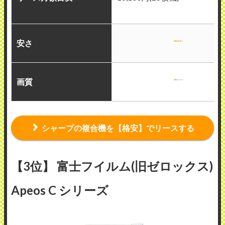
安さ
画質
シャープの複合機を【格安】でリースする
【3位】 富士フイルム(旧ゼロックス)
Apeos C シリーズ