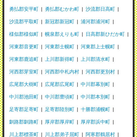
勇払郡安平町
勇払郡むかわ町
沙流郡日高町
沙流郡平取町
新冠郡新冠町
浦河郡浦河町
様似郡様似町
幌泉郡えりも町
日高郡新ひだか町
河東郡音更町
河東郡士幌町
河東郡上士幌町
河東郡鹿追町
上川郡新得町
上川郡清水町
河西郡芽室町
河西郡中札内村
河西郡更別村
広尾郡大樹町
広尾郡広尾町
中川郡幕別町
中川郡池田町
中川郡豊頃町
中川郡本別町
足寄郡足寄町
足寄郡陸別町
十勝郡浦幌町
釧路郡釧路町
厚岸郡厚岸町
厚岸郡浜中町
川上郡標茶町
川上郡弟子屈町
阿寒郡鶴居村