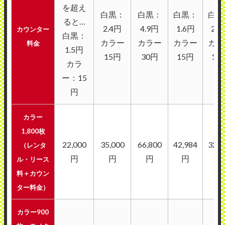
を超え
白黒：
白黒：
白黒：
白黒
ると…
2.4円
4.9円
1.6円
2.1
カウンター
白黒：
カラー
カラー
カラー
カラ
料金
1.5円
15円
30円
15円
12
カラ
ー：15
円
カラー
1,800枚
22,000
35,000
66,800
42,984
32,
1
（レンタ
円
円
円
円
円
ル・リース
料＋カウン
ター料金）
カラー900