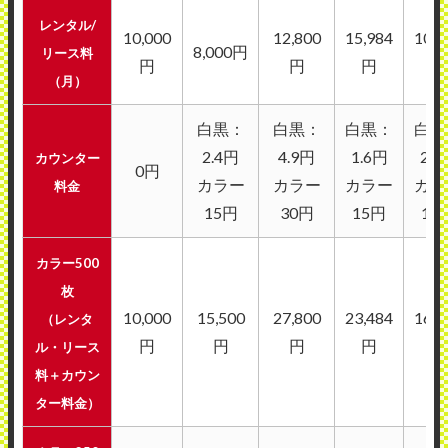
レンタル/
10,000
12,800
15,984
10,5
8,000円
リース料
円
円
円
円
（月）
白黒：
白黒：
白黒：
白黒
2.4円
4.9円
1.6円
2.1
カウンター
0円
カラー
カラー
カラー
カラ
料金
15円
30円
15円
12
カラー500
枚
10,000
15,500
27,800
23,484
16,5
（レンタ
円
円
円
円
円
ル・リース
料＋カウン
ター料金）