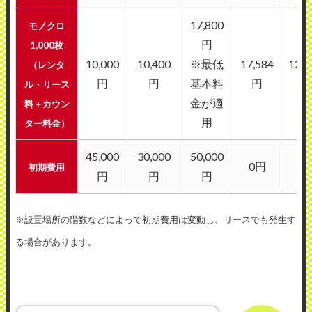
17,800
モノクロ
円
1,000枚
10,000
10,400
※最低
17,584
12,6
（レンタ
円
円
基本料
円
円
ル・リース
金が適
料＋カウン
用
ター料金）
45,000
30,000
50,000
0円
0
初期費用
円
円
円
※設置場所の階数などによって初期費用は変動し、リースでも発生す
る場合があります。