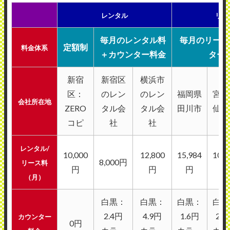
レンタル
リー
毎月のレンタル料
毎月のリース
定額制
料金体系
＋カウンター料金
ター
新宿
新宿区
横浜市
区：
のレン
のレン
福岡県
宮城
会社所在地
ZERO
タル会
タル会
田川市
仙台
コピ
社
社
レンタル/
10,000
12,800
15,984
10,5
8,000円
リース料
円
円
円
円
（月）
白黒：
白黒：
白黒：
白黒
2.4円
4.9円
1.6円
2.1
カウンター
0円