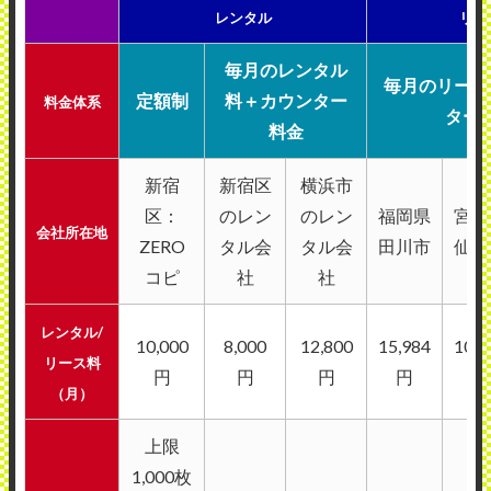
レンタル
リー
毎月のレンタル
毎月のリース
定額制
料＋カウンター
料金体系
ター
料金
新宿
新宿区
横浜市
区：
のレン
のレン
福岡県
宮城
会社所在地
ZERO
タル会
タル会
田川市
仙台
コピ
社
社
レンタル/
10,000
8,000
12,800
15,984
10,5
リース料
円
円
円
円
円
（月）
上限
1,000枚