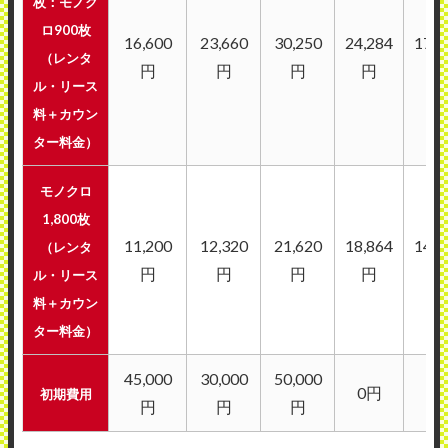
枚：モノク
ロ900枚
16,600
23,660
30,250
24,284
17,5
（レンタ
円
円
円
円
円
ル・リース
料＋カウン
ター料金）
モノクロ
1,800枚
11,200
12,320
21,620
18,864
14,2
（レンタ
円
円
円
円
円
ル・リース
料＋カウン
ター料金）
45,000
30,000
50,000
0円
0
初期費用
円
円
円