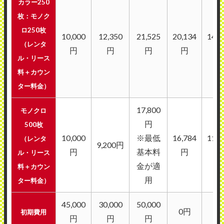
カラー250
枚：モノク
ロ250枚
10,000
12,350
21,525
20,134
14,0
（レンタ
円
円
円
円
円
ル・リース
料＋カウン
ター料金）
17,800
モノクロ
円
500枚
10,000
※最低
16,784
11,5
（レンタ
9,200円
円
基本料
円
円
ル・リース
金が適
料＋カウン
用
ター料金）
45,000
30,000
50,000
0円
0
初期費用
円
円
円