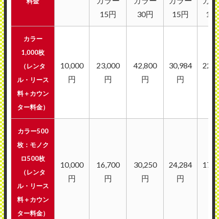
カラー
カラー
カラー
カラ
料金
15円
30円
15円
12
カラー
1,000枚
10,000
23,000
42,800
30,984
22,5
（レンタ
円
円
円
円
円
ル・リース
料＋カウン
ター料金）
カラー500
枚：モノク
ロ500枚
10,000
16,700
30,250
24,284
17,5
（レンタ
円
円
円
円
円
ル・リース
料＋カウン
ター料金）