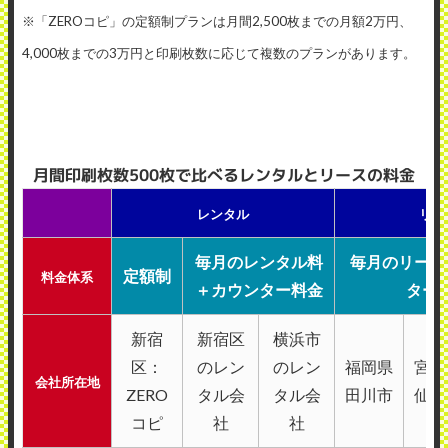
※「ZEROコピ」の定額制プランは月間2,500枚までの月額2万円、
4,000枚までの3万円と印刷枚数に応じて複数のプランがあります。
月間印刷枚数500枚で比べるレンタルとリースの料金
レンタル
リー
毎月のレンタル料
毎月のリース
定額制
料金体系
＋カウンター料金
ター
新宿
新宿区
横浜市
区：
のレン
のレン
福岡県
宮城
会社所在地
ZERO
タル会
タル会
田川市
仙台
コピ
社
社