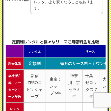
レンタルより安くなることもありま
す。
定額制レンタルと様々なリースで月額料金を比較
レンタル
リース
定額制
毎月のリース料＋カウンタ
料金体系
新宿
神奈
千葉：
会社所在
東京：
大分
ZEROコ
川：京
ゼロッ
地：メー
シャー
シャ
ピ：シャ
セラ 5
クス 7
カーとリ
プ 6年
プ 
ープ
年
年
ース年数
レンタ