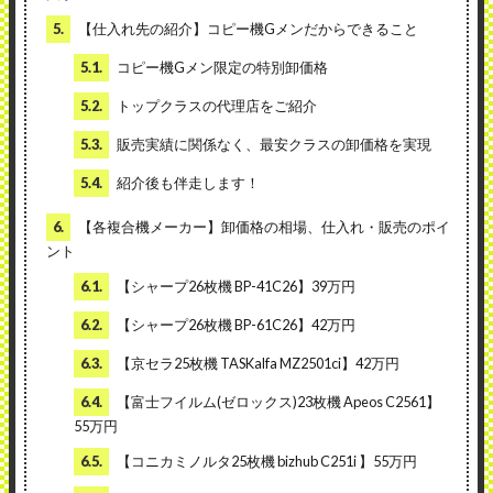
5.
【仕入れ先の紹介】コピー機Gメンだからできること
5.1.
コピー機Gメン限定の特別卸価格
5.2.
トップクラスの代理店をご紹介
5.3.
販売実績に関係なく、最安クラスの卸価格を実現
5.4.
紹介後も伴走します！
6.
【各複合機メーカー】卸価格の相場、仕入れ・販売のポイ
ント
6.1.
【シャープ26枚機 BP-41C26】39万円
6.2.
【シャープ26枚機 BP-61C26】42万円
6.3.
【京セラ25枚機 TASKalfa MZ2501ci】42万円
6.4.
【富士フイルム(ゼロックス)23枚機 Apeos C2561】
55万円
6.5.
【コニカミノルタ25枚機 bizhub C251i 】55万円