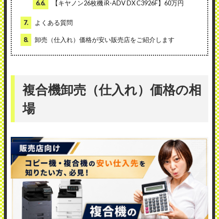
6.6.
【キヤノン26枚機 iR-ADV DX C3926F】60万円
7.
よくある質問
8.
卸売（仕入れ）価格が安い販売店をご紹介します
複合機卸売（仕入れ）価格の相
場