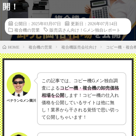
開！
公開日：2025年03月07日
更新日：2026年07月14日
複合機の営業
販売店さん向け！Gメン独自レポート
複合機の営業
複合機販売会社向け
コピー機・複合
HOME
この記事では、コピー機Gメン独自調
査による
コピー機・複合機の卸売価格
相場を公開
します！コピー機の仕入れ
ベテランGメン園川
価格を公開しているサイトは他に無
し！業界から干される覚悟で思い切っ
て公開しちゃいます！