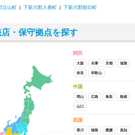
郡立山町
下新川郡入善町
下新川郡朝日町
売店・保守拠点を探す
関西
大阪
兵庫
京都
滋賀
奈良
和歌山
中国
岡山
広島
鳥取
島根
山口
四国
香川
徳島
愛媛
高知