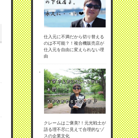
仕入元に不満だから切り替える
のは不可能？！複合機販売店が
仕入元を自由に変えられない理
由
クレームはご褒美?！元光戦士が
語る理不尽に見えて合理的なゾ
スの企業文化