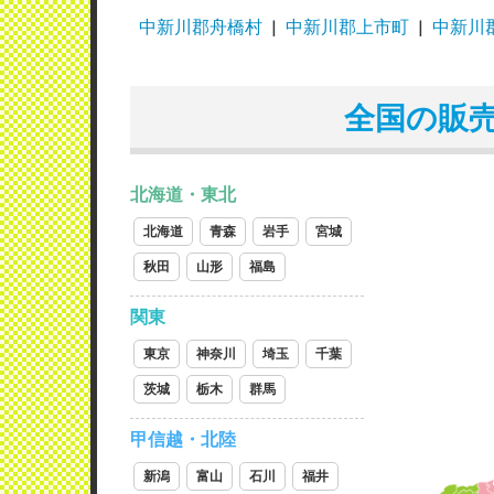
中新川郡舟橋村
中新川郡上市町
中新川
全国の販
北海道・東北
北海道
青森
岩手
宮城
秋田
山形
福島
関東
東京
神奈川
埼玉
千葉
茨城
栃木
群馬
甲信越・北陸
新潟
富山
石川
福井