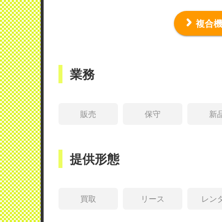
複合
業務
販売
保守
新
提供形態
買取
リース
レン