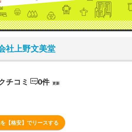
会社上野文美堂
新クチコミ
0件
更新
機を【格安】でリースする