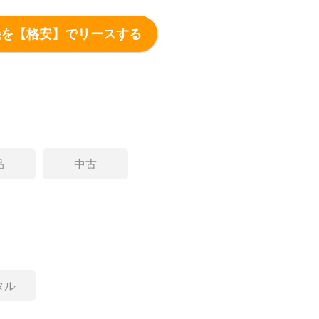
機を【格安】でリースする
品
中古
タル