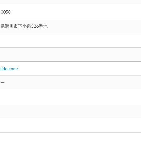
-0058
県滑川市下小泉326番地
bido.com/
コー