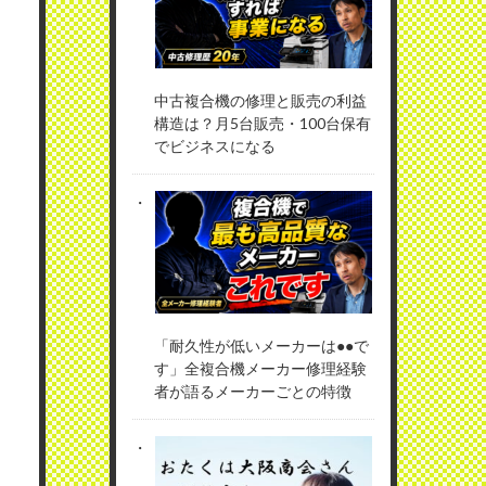
中古複合機の修理と販売の利益
構造は？月5台販売・100台保有
でビジネスになる
「耐久性が低いメーカーは●●で
す」全複合機メーカー修理経験
者が語るメーカーごとの特徴