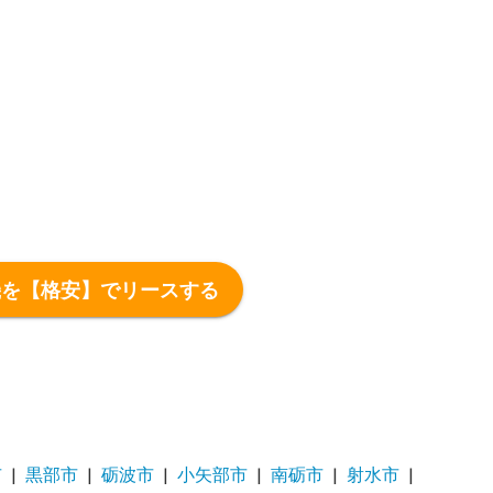
機を【格安】でリースする
市
黒部市
砺波市
小矢部市
南砺市
射水市