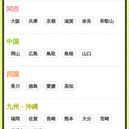
関西
大阪
兵庫
京都
滋賀
奈良
和歌山
中国
岡山
広島
鳥取
島根
山口
四国
香川
徳島
愛媛
高知
九州・沖縄
福岡
佐賀
長崎
熊本
大分
宮崎