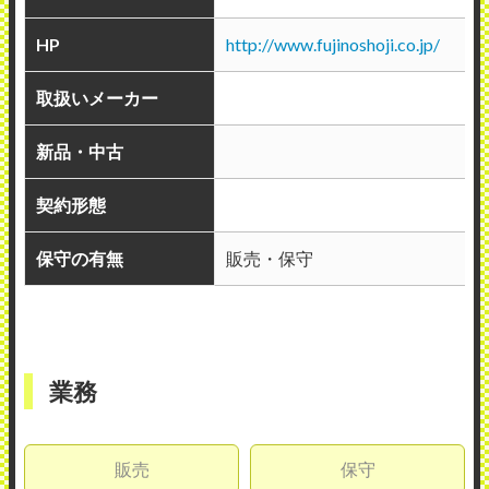
HP
http://www.fujinoshoji.co.jp/
取扱いメーカー
新品・中古
契約形態
保守の有無
販売・保守
業務
販売
保守