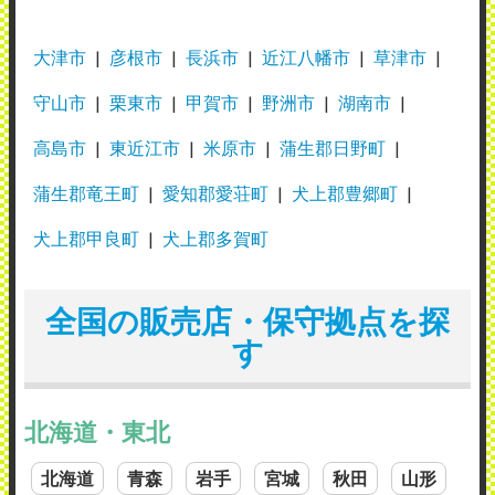
大津市
彦根市
長浜市
近江八幡市
草津市
守山市
栗東市
甲賀市
野洲市
湖南市
高島市
東近江市
米原市
蒲生郡日野町
蒲生郡竜王町
愛知郡愛荘町
犬上郡豊郷町
犬上郡甲良町
犬上郡多賀町
全国の販売店・保守拠点を探
す
北海道・東北
北海道
青森
岩手
宮城
秋田
山形