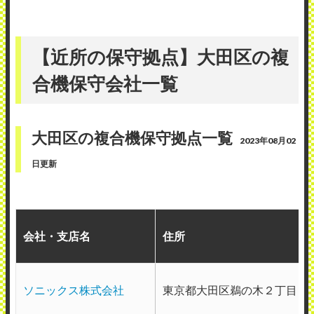
故障連絡するとすぐに来てくれるのです
が、きちんと直らずで、結局、紙詰まりに
【近所の保守拠点】大田区の複
妥協して使っている。
合機保守会社一覧
良い人なんだけど、ちょっと頭悪そうで、
会話が噛み合わない。
大田区の複合機保守拠点一覧
2023年08月02
日更新
定期的にトナーを持って来てくれたりと、
来訪タイミングは良いです。
会社・支店名
住所
2019年8月11日投稿
ソニックス株式会社
東京都大田区鵜の木２丁目１