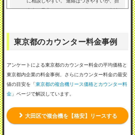
に相談しやすい。 連絡はつきやすいが、担
当者の予定によってはその日のうちに来社
いただけないこともある点が不便である。
月一回程度メンテナンスにきていただけ
る。別件で来社された際に「ちょっと見
東京都のカウンター料金事例
て」ということもできる。
（業種：製造業）
アンケートによる東京都のカウンター料金の平均価格と
2023年8月2日投稿
東京都内企業の料金事例、さらにカウンター料金の最安
値の目安を「
東京都の複合機リース価格とカウンター料
金
」ページで解説しています。
大田区で複合機を【格安】リースする
ソニックス株式会社
使用メーカー：京セラ
地域：東京都大田区