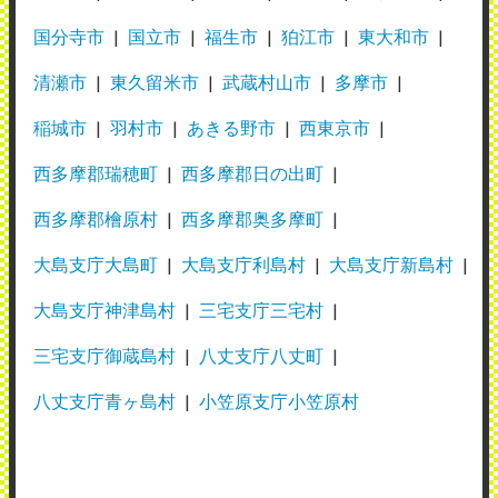
国分寺市
国立市
福生市
狛江市
東大和市
清瀬市
東久留米市
武蔵村山市
多摩市
稲城市
羽村市
あきる野市
西東京市
西多摩郡瑞穂町
西多摩郡日の出町
西多摩郡檜原村
西多摩郡奥多摩町
大島支庁大島町
大島支庁利島村
大島支庁新島村
大島支庁神津島村
三宅支庁三宅村
三宅支庁御蔵島村
八丈支庁八丈町
八丈支庁青ヶ島村
小笠原支庁小笠原村