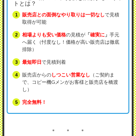
トとは？
販売店との面倒なやり取りは一切なし
で見積
取得が可能
相場よりも安い価格
の見積が
「
確実に
」
手元
へ届く（忖度なし！価格が高い販売店は徹底
排除）
最短即日
で見積到着
販売店からの
しつこい営業なし
（ご契約ま
で、コピー機Gメンがお客様と販売店を橋渡
し）
完全無料！
＊ ＊ ＊