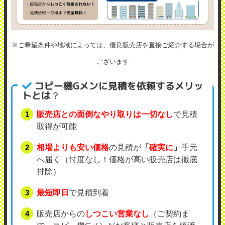
※ご希望条件や地域によっては、優良販売店を直接ご紹介する場合が
ございます
コピー機Gメンに見積を依頼するメリッ
トとは？
販売店との面倒なやり取りは一切なし
で見積
取得が可能
相場よりも安い価格
の見積が
「
確実に
」
手元
へ届く（忖度なし！価格が高い販売店は徹底
排除）
最短即日
で見積到着
販売店からの
しつこい営業なし
（ご契約ま