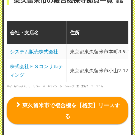
東久留米市の複合機保守拠点一覧
更新
会社・支店名
住所
システム販売株式会社
東京都東久留米市本町3-9-16
株式会社ＦＳコンサルテ
東京都東久留米市小山2-17-1
ィング
※ゼ：ゼロックス、リ：リコー キ：キヤノン シ：シャープ 京：京セラ コ：コニカ
東久留米市で複合機を【格安】リースす
る