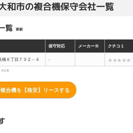
大和市の複合機保守会社一覧
一覧
更新
保守対応
メーカー※
クチコミ
良橋６丁目７３２－４
-
：コニカ
で複合機を【格安】リースする
す