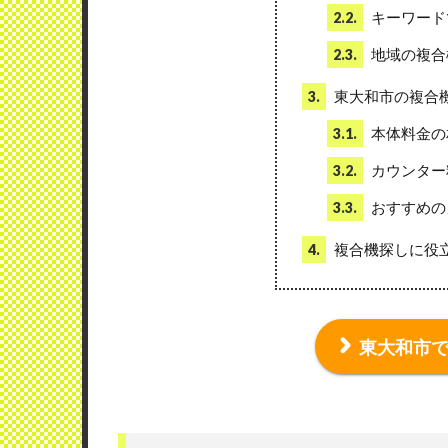
キーワード
2.2.
地域の複合
2.3.
東大和市の複合
3.
本体料金の
3.1.
カウンター
3.2.
おすすめの
3.3.
複合機探しに役
4.
東大和市