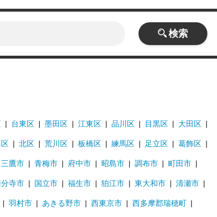
検索
区
台東区
墨田区
江東区
品川区
目黒区
大田区
島区
北区
荒川区
板橋区
練馬区
足立区
葛飾区
三鷹市
青梅市
府中市
昭島市
調布市
町田市
国分寺市
国立市
福生市
狛江市
東大和市
清瀬市
羽村市
あきる野市
西東京市
西多摩郡瑞穂町