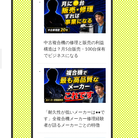
中古複合機の修理と販売の利益
構造は？月5台販売・100台保有
でビジネスになる
「耐久性が低いメーカーは●●で
す」全複合機メーカー修理経験
者が語るメーカーごとの特徴