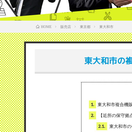
販売店
東京都
東大和市
HOME
東大和市の
東大和市複合機
1.
【近所の保守拠
2.
東大和市の
2.1.