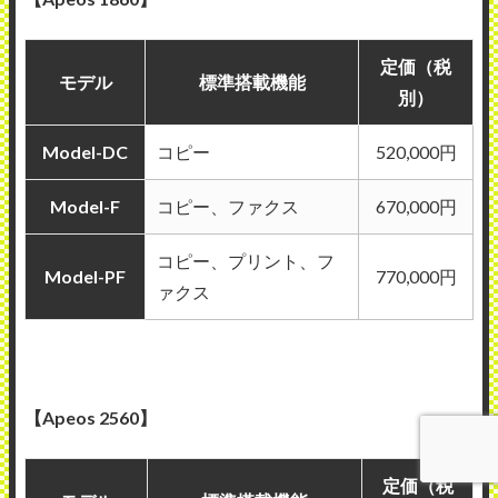
定価（税
モデル
標準搭載機能
別）
Model-DC
コピー
520,000円
Model-F
コピー、ファクス
670,000円
コピー、プリント、フ
Model-PF
770,000円
ァクス
【Apeos 2560】
定価（税