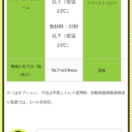
以下（室温
ファーストコピー
イム
23℃）
無効時：22秒
以下（室温
23℃）
機械占有寸法（幅
967×659mm
重量
×奥行）
※△はオプション。寸法は手差しトレイ使用時。自動両面両面原稿送
り装置では、1パス非対応。