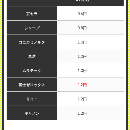
京セラ
0.6円
シャープ
0.8円
コニカミノルタ
1.0円
東芝
1.0円
ムラテック
1.0円
富士ゼロックス
1.2円
リコー
1.2円
キャノン
1.2円