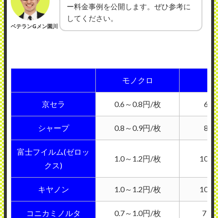
ー料金事例を公開します。ぜひ参考に
してください。
ベテランGメン園川
モノクロ
カ
京セラ
0.6～0.8円/枚
6～
シャープ
0.8～0.9円/枚
8～
富士フイルム(ゼロッ
1.0～1.2円/枚
10～
クス)
キヤノン
1.0～1.2円/枚
10～
コニカミノルタ
0.7～1.0円/枚
7～