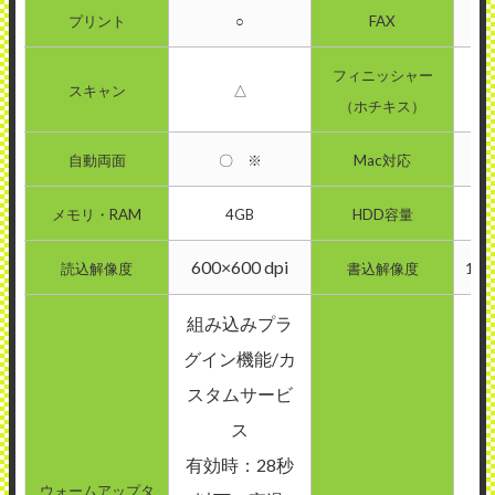
プリント
○
FAX
フィニッシャー
スキャン
△
（ホチキス）
自動両面
〇 ※
Mac対応
メモリ・RAM
4GB
HDD容量
600×600 dpi
読込解像度
書込解像度
120
組み込みプラ
グイン機能/カ
スタムサービ
ス
有効時：28秒
ウォームアップタ