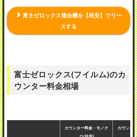
富士ゼロックス複合機を【格安】でリー
スする
富士ゼロックス(フイルム)のカ
ウンター料金相場
カウンター料金・モノク
カウンタ
ロ(目安)
(