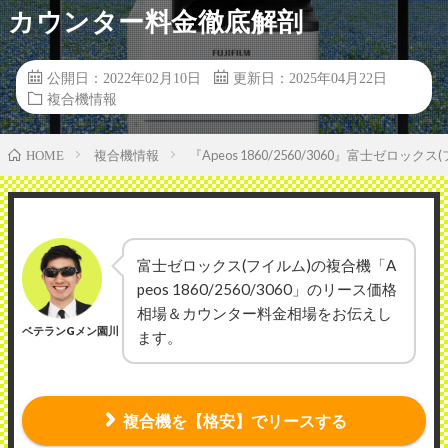
カウンター料金徹底解剖
公開日：2022年02月10日
更新日：2025年04月22日
複合機情報
複合機情報
『Apeos 1860/2560/3060』富士ゼ
HOME
富士ゼロックス(フイルム)の複合機「A
peos 1860/2560/3060」のリース価格
相場＆カウンター料金相場をお伝えし
ベテランGメン園川
ます。
複合機を【格安】でリースする