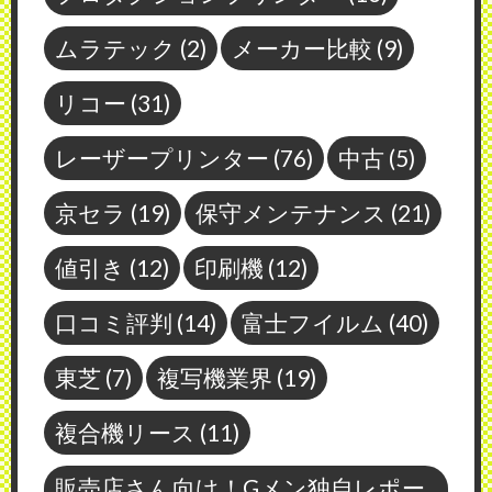
ムラテック
(2)
メーカー比較
(9)
リコー
(31)
レーザープリンター
(76)
中古
(5)
京セラ
(19)
保守メンテナンス
(21)
値引き
(12)
印刷機
(12)
口コミ評判
(14)
富士フイルム
(40)
東芝
(7)
複写機業界
(19)
複合機リース
(11)
販売店さん向け！Gメン独自レポー