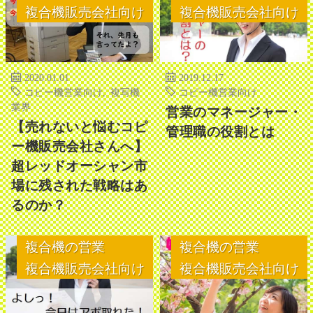
複合機販売会社向け
複合機販売会社向け
2020.01.01
2019.12.17
コピー機営業向け
,
複写機
コピー機営業向け
業界
営業のマネージャー・
【売れないと悩むコピ
管理職の役割とは
ー機販売会社さんへ】
超レッドオーシャン市
場に残された戦略はあ
るのか？
複合機の営業
複合機の営業
複合機販売会社向け
複合機販売会社向け