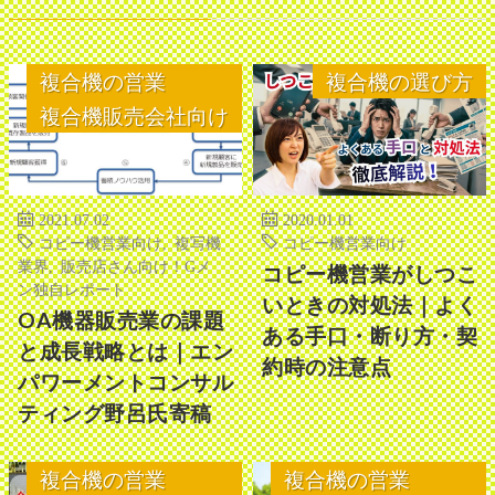
複合機の営業
複合機の選び方
複合機販売会社向け
2021.07.02
2020.01.01
コピー機営業向け
,
複写機
コピー機営業向け
業界
,
販売店さん向け！Gメ
コピー機営業がしつこ
ン独自レポート
いときの対処法｜よく
OA機器販売業の課題
ある手口・断り方・契
と成長戦略とは｜エン
約時の注意点
パワーメントコンサル
ティング野呂氏寄稿
複合機の営業
複合機の営業