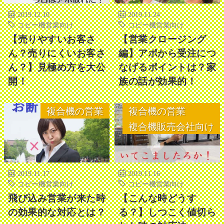
2019.12.10
2019.11.24
コピー機営業向け
コピー機営業向け
【売りやすいお客さ
【営業クロージング
ん？売りにくいお客さ
編】アポから受注につ
ん？】見極め方を大公
なげるポイントは？家
開！
族の話が効果的！
複合機の営業
複合機の営業
複合機販売会社向け
2019.11.17
2019.11.16
コピー機営業向け
コピー機営業向け
飛び込み営業が来た時
【こんな時どうす
の効果的な対応とは？
る？】しつこく値切ら