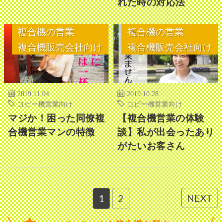
れた時の対応法
複合機の営業
複合機の営業
複合機販売会社向け
複合機販売会社向け
2019.11.04
2019.10.28
コピー機営業向け
コピー機営業向け
マジか！困った同僚複
【複合機営業の体験
合機営業マンの特徴
談】私が出会ったあり
がたいお客さん
NEXT
1
2