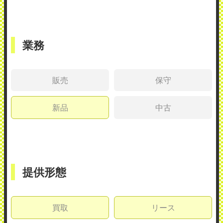
業務
販売
保守
新品
中古
提供形態
買取
リース