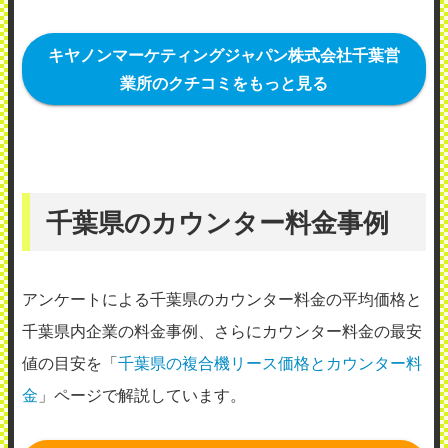
パも自分で出し入れしてくれるくらい気を
使わなくていい。 修理の時間も、分解作業
キヤノンマーケティングジャパン株式会社千葉営
業所のクチコミをもっと見る
がなければ1時間もかからず完了する。 定
期メンテナンスはほぼないが、呼べばきて
くれる。
（業種：塾）
千葉県のカウンター料金事例
2022年2月18日投稿
アンケートによる千葉県のカウンター料金の平均価格と
千葉県内企業の料金事例、さらにカウンター料金の最安
値の目安を「
千葉県の複合機リース価格とカウンター料
金
」ページで解説しています。