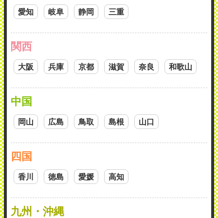
愛知
岐阜
静岡
三重
関西
大阪
兵庫
京都
滋賀
奈良
和歌山
中国
岡山
広島
鳥取
島根
山口
四国
香川
徳島
愛媛
高知
九州・沖縄