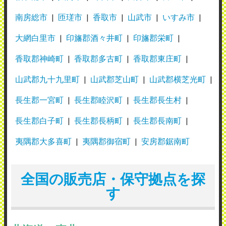
南房総市
匝瑳市
香取市
山武市
いすみ市
大網白里市
印旛郡酒々井町
印旛郡栄町
香取郡神崎町
香取郡多古町
香取郡東庄町
山武郡九十九里町
山武郡芝山町
山武郡横芝光町
長生郡一宮町
長生郡睦沢町
長生郡長生村
長生郡白子町
長生郡長柄町
長生郡長南町
夷隅郡大多喜町
夷隅郡御宿町
安房郡鋸南町
全国の販売店・保守拠点を探
す