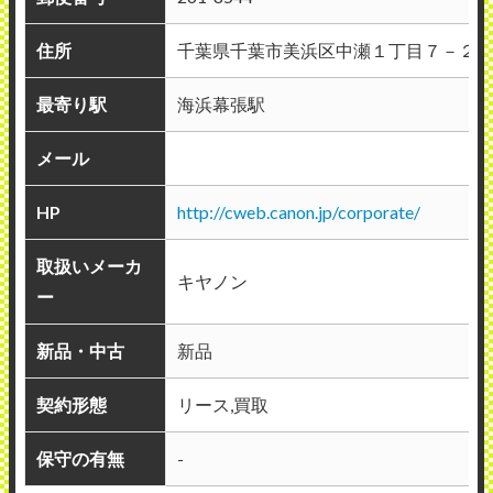
住所
千葉県千葉市美浜区中瀬１丁目７－２
最寄り駅
海浜幕張駅
メール
HP
http://cweb.canon.jp/corporate/
取扱いメーカ
キヤノン
ー
新品・中古
新品
契約形態
リース,買取
保守の有無
-