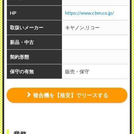
方ない部分もあるとは思いますが、何度調
HP
https://www.cbm.co.jp/
整してもらっても朝一は紙詰まりするので
満足度は「やや満足」とさせていただきま
取扱いメーカー
キヤノン,リコー
した。 基本的には対応も早く、満足してい
新品・中古
ます。
（業種：4）
契約形態
2020年1月26日投稿
保守の有無
販売・保守
複合機を【格安】でリースする