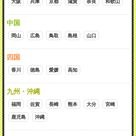
大阪
兵庫
京都
滋賀
奈良
和歌山
中国
岡山
広島
鳥取
島根
山口
四国
香川
徳島
愛媛
高知
九州・沖縄
福岡
佐賀
長崎
熊本
大分
宮崎
鹿児島
沖縄