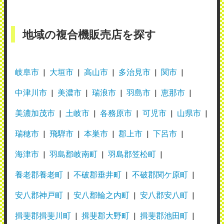
地域の複合機販売店を探す
岐阜市
大垣市
高山市
多治見市
関市
中津川市
美濃市
瑞浪市
羽島市
恵那市
美濃加茂市
土岐市
各務原市
可児市
山県市
瑞穂市
飛騨市
本巣市
郡上市
下呂市
海津市
羽島郡岐南町
羽島郡笠松町
養老郡養老町
不破郡垂井町
不破郡関ケ原町
安八郡神戸町
安八郡輪之内町
安八郡安八町
揖斐郡揖斐川町
揖斐郡大野町
揖斐郡池田町