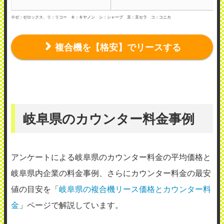
2023年4月25日投稿
※ゼ：ゼロックス、リ：リコー キ：キヤノン シ：シャープ 京：京セラ コ：コニカ
複合機を【格安】でリースする
中部事務機株式会社 東濃支店
使用メーカー：リコー
岐阜県のカウンター料金事例
地域：岐阜県美濃加茂市
故障した際、すぐに駆けつけてくれたので
安心しました。 また、小さな故障しかない
アンケートによる岐阜県のカウンター料金の平均価格と
からなのか、数分で直ってしまうこともあ
岐阜県内企業の料金事例、さらにカウンター料金の最安
り、かなり信頼を寄せています。 担当者の
値の目安を「
岐阜県の複合機リース価格とカウンター料
方もすぐに駆けつけてくれるので、感謝の
金
」ページで解説しています。
気持ちでいっぱいです。