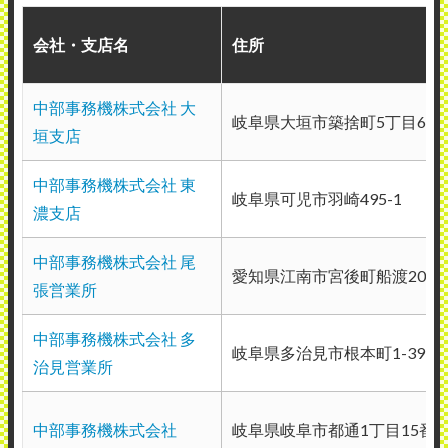
2026年5月14日投稿
会社・支店名
住所
中部事務機株式会社 大
岐阜県大垣市築捨町5丁目69-
垣支店
中部事務機株式会社
使用メーカー：リコー
中部事務機株式会社 東
岐阜県可児市羽崎495-1
地域：愛知県一宮市
濃支店
エラーコードが出ると、即座にオフィスの
中部事務機株式会社 尾
電話に着信が来る。 更新時は電話での対応
愛知県江南市宮後町船渡20番
張営業所
になる。 こちらが来てほしいと言わないと
基本訪問はないが、社員が体育会系の会社
中部事務機株式会社 多
岐阜県多治見市根本町1-39-2
治見営業所
のせいか、やたらと声が大きい。 中部事務
機が作成する資料は、基本的に見やすい。
中部事務機株式会社
岐阜県岐阜市都通1丁目15番
（業種：不動産）