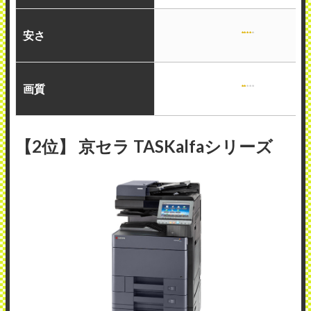
安さ
画質
【2位】 京セラ TASKalfaシリーズ