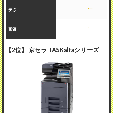
安さ
画質
【2位】 京セラ TASKalfaシリーズ