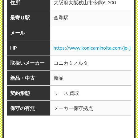
住所
大阪府大阪狭山市今熊6-300
最寄り駅
金剛駅
メール
HP
https://www.konicaminolta.com/jp-ja/i
取扱いメーカー
コニカミノルタ
新品・中古
新品
契約形態
リース,買取
保守の有無
メーカー保守拠点