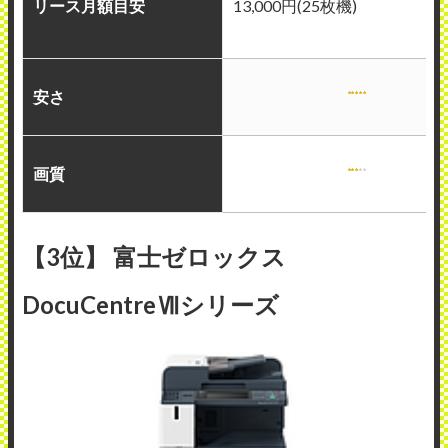
リース月額目安
13,000円(25枚機)
安さ
画質
【3位】 富士ゼロックス
DocuCentreⅦシリーズ